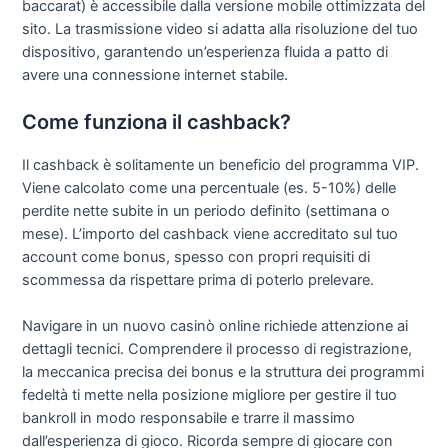
baccarat) è accessibile dalla versione mobile ottimizzata del
sito. La trasmissione video si adatta alla risoluzione del tuo
dispositivo, garantendo un’esperienza fluida a patto di
avere una connessione internet stabile.
Come funziona il cashback?
Il cashback è solitamente un beneficio del programma VIP.
Viene calcolato come una percentuale (es. 5-10%) delle
perdite nette subite in un periodo definito (settimana o
mese). L’importo del cashback viene accreditato sul tuo
account come bonus, spesso con propri requisiti di
scommessa da rispettare prima di poterlo prelevare.
Navigare in un nuovo casinò online richiede attenzione ai
dettagli tecnici. Comprendere il processo di registrazione,
la meccanica precisa dei bonus e la struttura dei programmi
fedeltà ti mette nella posizione migliore per gestire il tuo
bankroll in modo responsabile e trarre il massimo
dall’esperienza di gioco. Ricorda sempre di giocare con