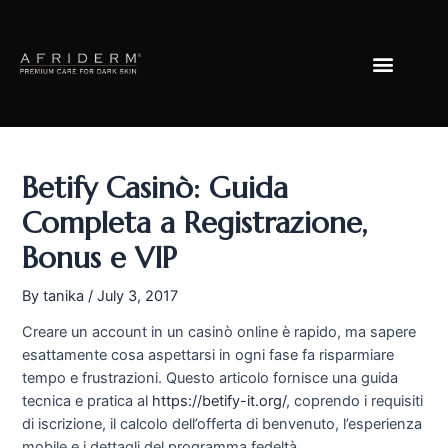
Skip
Post
to
navigation
Menu
content
Betify Casinò: Guida
Completa a Registrazione,
Bonus e VIP
By
tanika
/
July 3, 2017
Creare un account in un casinò online è rapido, ma sapere
esattamente cosa aspettarsi in ogni fase fa risparmiare
tempo e frustrazioni. Questo articolo fornisce una guida
tecnica e pratica al
https://betify-it.org/
, coprendo i requisiti
di iscrizione, il calcolo dell’offerta di benvenuto, l’esperienza
mobile e i dettagli del programma fedeltà.