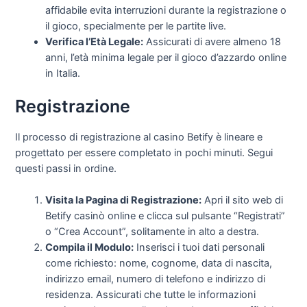
affidabile evita interruzioni durante la registrazione o
il gioco, specialmente per le partite live.
Verifica l’Età Legale:
Assicurati di avere almeno 18
anni, l’età minima legale per il gioco d’azzardo online
in Italia.
Registrazione
Il processo di registrazione al casino Betify è lineare e
progettato per essere completato in pochi minuti. Segui
questi passi in ordine.
Visita la Pagina di Registrazione:
Apri il sito web di
Betify casinò online e clicca sul pulsante “Registrati”
o “Crea Account”, solitamente in alto a destra.
Compila il Modulo:
Inserisci i tuoi dati personali
come richiesto: nome, cognome, data di nascita,
indirizzo email, numero di telefono e indirizzo di
residenza. Assicurati che tutte le informazioni