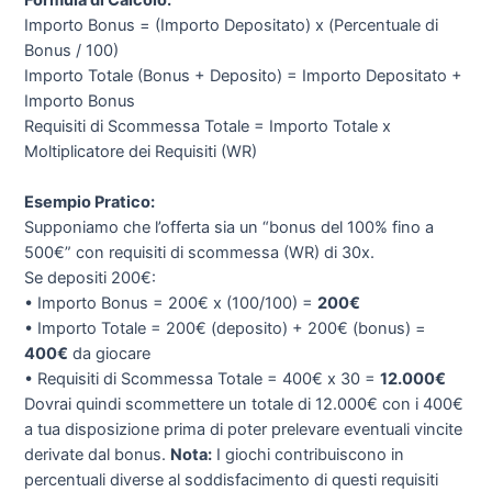
Importo Bonus = (Importo Depositato) x (Percentuale di
Bonus / 100)
Importo Totale (Bonus + Deposito) = Importo Depositato +
Importo Bonus
Requisiti di Scommessa Totale = Importo Totale x
Moltiplicatore dei Requisiti (WR)
Esempio Pratico:
Supponiamo che l’offerta sia un “bonus del 100% fino a
500€” con requisiti di scommessa (WR) di 30x.
Se depositi 200€:
• Importo Bonus = 200€ x (100/100) =
200€
• Importo Totale = 200€ (deposito) + 200€ (bonus) =
400€
da giocare
• Requisiti di Scommessa Totale = 400€ x 30 =
12.000€
Dovrai quindi scommettere un totale di 12.000€ con i 400€
a tua disposizione prima di poter prelevare eventuali vincite
derivate dal bonus.
Nota:
I giochi contribuiscono in
percentuali diverse al soddisfacimento di questi requisiti