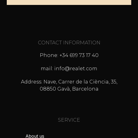
CONTACT INFORMATION
Phone: +34 699 73 17 40
mail: info@realet.com
Address: Nave, Carrer de la Ciència, 35,
08850 Gavà, Barcelona
SERVICE
About us