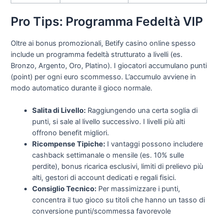
Pro Tips: Programma Fedeltà VIP
Oltre ai bonus promozionali, Betify casino online spesso
include un programma fedeltà strutturato a livelli (es.
Bronzo, Argento, Oro, Platino). I giocatori accumulano punti
(point) per ogni euro scommesso. L’accumulo avviene in
modo automatico durante il gioco normale.
Salita di Livello:
Raggiungendo una certa soglia di
punti, si sale al livello successivo. I livelli più alti
offrono benefit migliori.
Ricompense Tipiche:
I vantaggi possono includere
cashback settimanale o mensile (es. 10% sulle
perdite), bonus ricarica esclusivi, limiti di prelievo più
alti, gestori di account dedicati e regali fisici.
Consiglio Tecnico:
Per massimizzare i punti,
concentra il tuo gioco su titoli che hanno un tasso di
conversione punti/scommessa favorevole