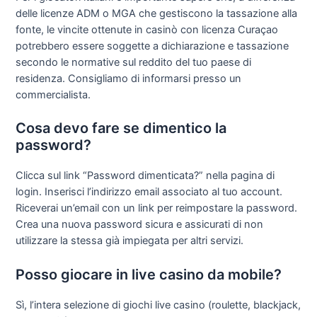
delle licenze ADM o MGA che gestiscono la tassazione alla
fonte, le vincite ottenute in casinò con licenza Curaçao
potrebbero essere soggette a dichiarazione e tassazione
secondo le normative sul reddito del tuo paese di
residenza. Consigliamo di informarsi presso un
commercialista.
Cosa devo fare se dimentico la
password?
Clicca sul link “Password dimenticata?” nella pagina di
login. Inserisci l’indirizzo email associato al tuo account.
Riceverai un’email con un link per reimpostare la password.
Crea una nuova password sicura e assicurati di non
utilizzare la stessa già impiegata per altri servizi.
Posso giocare in live casino da mobile?
Sì, l’intera selezione di giochi live casino (roulette, blackjack,