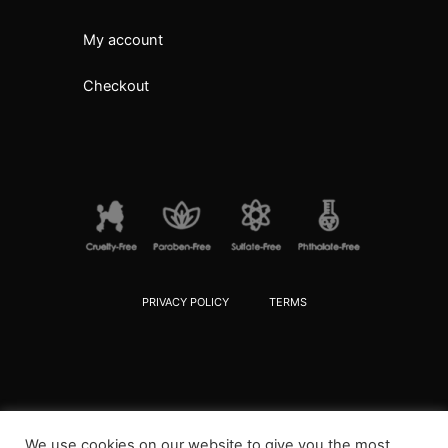
My account
Checkout
PRIVACY POLICY
TERMS
We use cookies on our website to give you the most