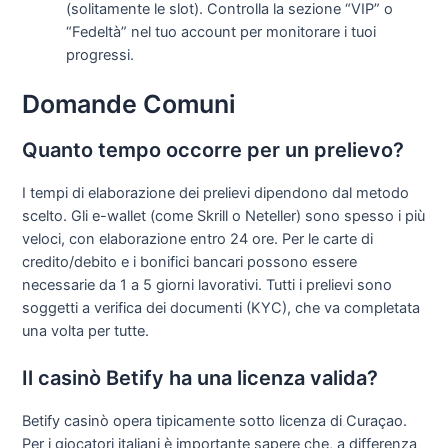
(solitamente le slot). Controlla la sezione “VIP” o
“Fedeltà” nel tuo account per monitorare i tuoi
progressi.
Domande Comuni
Quanto tempo occorre per un prelievo?
I tempi di elaborazione dei prelievi dipendono dal metodo
scelto. Gli e-wallet (come Skrill o Neteller) sono spesso i più
veloci, con elaborazione entro 24 ore. Per le carte di
credito/debito e i bonifici bancari possono essere
necessarie da 1 a 5 giorni lavorativi. Tutti i prelievi sono
soggetti a verifica dei documenti (KYC), che va completata
una volta per tutte.
Il casinò Betify ha una licenza valida?
Betify casinò opera tipicamente sotto licenza di Curaçao.
Per i giocatori italiani è importante sapere che, a differenza