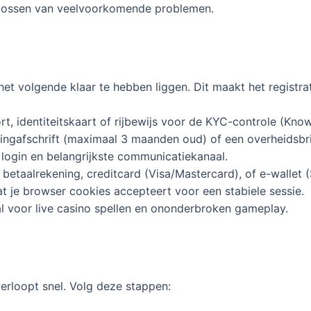
plossen van veelvoorkomende problemen.
et volgende klaar te hebben liggen. Dit maakt het registrati
t, identiteitskaart of rijbewijs voor de KYC-controle (Kno
ingafschrift (maximaal 3 maanden oud) of een overheidsb
 login en belangrijkste communicatiekanaal.
betaalrekening, creditcard (Visa/Mastercard), of e-wallet (Sk
t je browser cookies accepteert voor een stabiele sessie.
l voor live casino spellen en ononderbroken gameplay.
erloopt snel. Volg deze stappen: