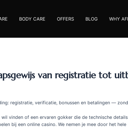
ARE
BODY CARE
OFFERS
BLOG
WHY AF
apsgewijs van registratie tot uit
ding: registratie, verificatie, bonussen en betalingen — zon
 wil vinden of een ervaren gokker die de technische detail
pelen bij een online casino. We nemen je mee door het hele