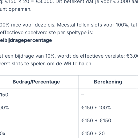
: €150 x 20 = €3.000. Dit betekent dat je voor €3.000 aan
kunt opnemen.
 100% mee voor deze eis. Meestal tellen slots voor 100%, taf
ffectieve speelvereiste per speltype is:
pelbijdragepercentage
met een bijdrage van 10%, wordt de effectieve vereiste: €3.0
eerst slots te spelen om de WR te halen.
Bedrag/Percentage
Berekening
150
–
00%
€150 * 100%
€150 + €150
0x
€150 * 20