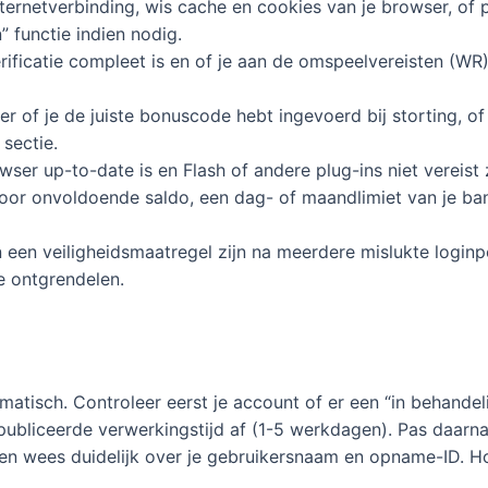
nternetverbinding, wis cache en cookies van je browser, o
 functie indien nodig.
erificatie compleet is en of je aan de omspeelvereisten (
r of je de juiste bonuscode hebt ingevoerd bij storting, o
sectie.
wser up-to-date is en Flash of andere plug-ins niet vereist
or onvoldoende saldo, een dag- of maandlimiet van je ban
 een veiligheidsmaatregel zijn na meerdere mislukte logi
e ontgrendelen.
tisch. Controleer eerst je account of er een “in behandel
ubliceerde verwerkingstijd af (1-5 werkdagen). Pas daarn
), en wees duidelijk over je gebruikersnaam en opname-ID. H