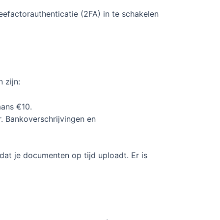
efactorauthenticatie (2FA) in te schakelen
zijn:
aans €10.
ur. Bankoverschrijvingen en
at je documenten op tijd uploadt. Er is