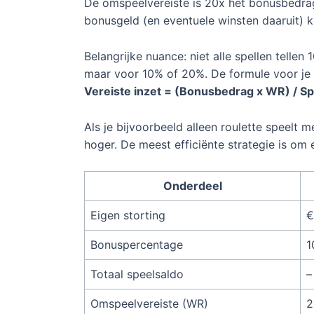
De omspeelvereiste is 20x het bonusbedrag
bonusgeld (en eventuele winsten daaruit) 
Belangrijke nuance: niet alle spellen tellen
maar voor 10% of 20%. De formule voor je e
Vereiste inzet = (Bonusbedrag x WR) / S
Als je bijvoorbeeld alleen roulette speelt 
hoger. De meest efficiënte strategie is om 
Onderdeel
Eigen storting
€
Bonuspercentage
1
Totaal speelsaldo
–
Omspeelvereiste (WR)
2