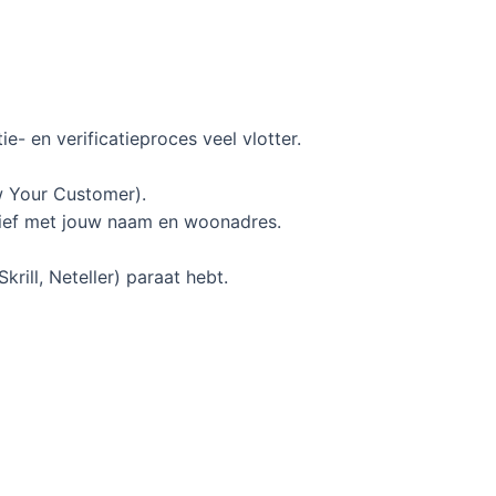
e- en verificatieproces veel vlotter.
w Your Customer).
rief met jouw naam en woonadres.
rill, Neteller) paraat hebt.