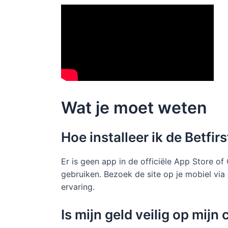
Wat je moet weten
Hoe installeer ik de Betfir
Er is geen app in de officiële App Store 
gebruiken. Bezoek de site op je mobiel vi
ervaring.
Is mijn geld veilig op mij