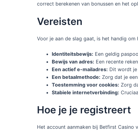
correct berekenen van bonussen en het o
Vereisten
Voor je aan de slag gaat, is het handig om h
Identiteitsbewijs:
Een geldig paspoor
Bewijs van adres:
Een recente reken
Een actief e-mailadres:
Dit wordt je
Een betaalmethode:
Zorg dat je een 
Toestemming voor cookies:
Zorg da
Stabiele internetverbinding:
Cruciaa
Hoe je je registreert
Het account aanmaken bij Betfirst Casino v