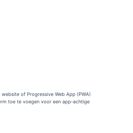
rde website of Progressive Web App (PWA)
erm toe te voegen voor een app-achtige