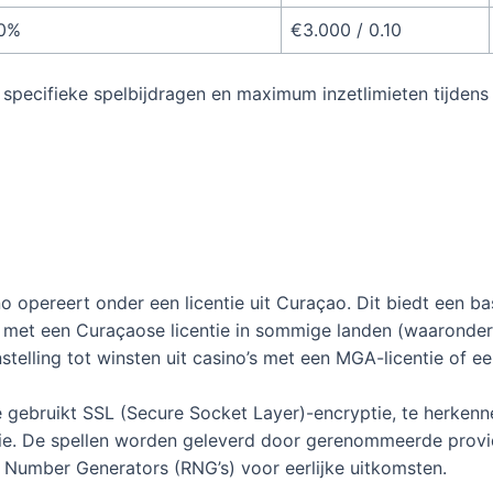
0%
€3.000 / 0.10
 specifieke spelbijdragen en maximum inzetlimieten tijdens
ino opereert onder een licentie uit Curaçao. Dit biedt een ba
o’s met een Curaçaose licentie in sommige landen (waarond
stelling tot winsten uit casino’s met een MGA-licentie of een
e gebruikt SSL (Secure Socket Layer)-encryptie, te herkenne
sie. De spellen worden geleverd door gerenommeerde provid
Number Generators (RNG’s) voor eerlijke uitkomsten.