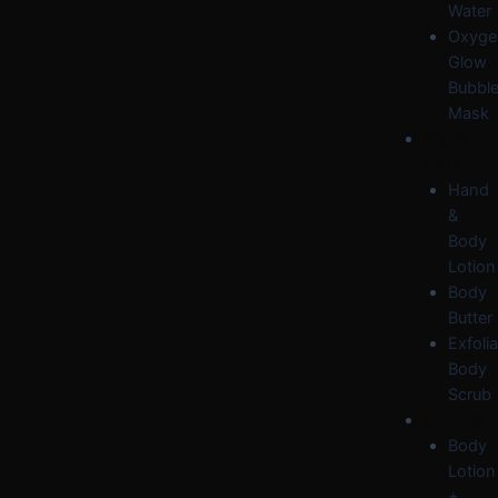
Water
Oxyge
Glow
Bubbl
Mask
BODY
CARE
Hand
&
Body
Lotion
Body
Butter
Exfolia
Body
Scrub
OFFERS
Body
Lotion
+