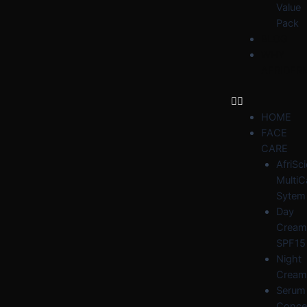
Value
Pack
BLOG
WHY
AFRIDER
HOME
FACE
CARE
AfriSc
MultiC
Sytem
Day
Cream
SPF15
Night
Cream
Serum
Conce