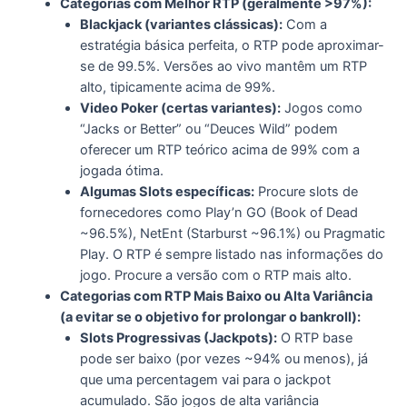
Categorias com Melhor RTP (geralmente >97%):
Blackjack (variantes clássicas):
Com a
estratégia básica perfeita, o RTP pode aproximar-
se de 99.5%. Versões ao vivo mantêm um RTP
alto, tipicamente acima de 99%.
Video Poker (certas variantes):
Jogos como
“Jacks or Better” ou “Deuces Wild” podem
oferecer um RTP teórico acima de 99% com a
jogada ótima.
Algumas Slots específicas:
Procure slots de
fornecedores como Play’n GO (Book of Dead
~96.5%), NetEnt (Starburst ~96.1%) ou Pragmatic
Play. O RTP é sempre listado nas informações do
jogo. Procure a versão com o RTP mais alto.
Categorias com RTP Mais Baixo ou Alta Variância
(a evitar se o objetivo for prolongar o bankroll):
Slots Progressivas (Jackpots):
O RTP base
pode ser baixo (por vezes ~94% ou menos), já
que uma percentagem vai para o jackpot
acumulado. São jogos de alta variância