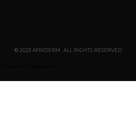
© 2023 AFRIDERM . ALL RIGHTS RESERVED
Powered by
Saleoution.com