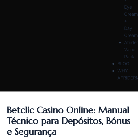
Eye
Cream
+
Day
Cream
Afride
Value
Pack
BLOG
WHY
AFRIDER
Betclic Casino Online: Manual
Técnico para Depósitos, Bónus
e Segurança