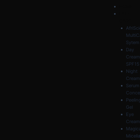
Skip
Post
Menu
HOME
to
navigation
FACE
content
CARE
AfriSc
MultiC
Sytem
Day
Cream
SPF15
Night
Cream
Serum
Conce
Peelin
Gel
Eye
Cream
Magica
Micella