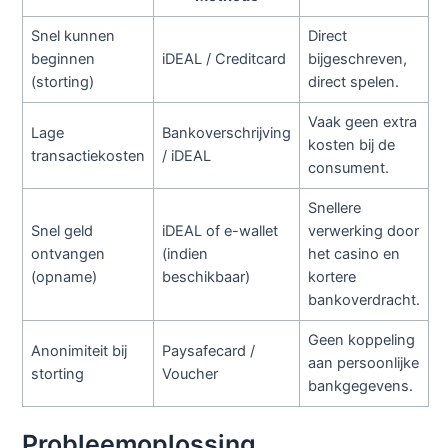
Snel kunnen
Direct
beginnen
iDEAL / Creditcard
bijgeschreven,
(storting)
direct spelen.
Vaak geen extra
Lage
Bankoverschrijving
kosten bij de
transactiekosten
/ iDEAL
consument.
Snellere
Snel geld
iDEAL of e-wallet
verwerking door
ontvangen
(indien
het casino en
(opname)
beschikbaar)
kortere
bankoverdracht.
Geen koppeling
Anonimiteit bij
Paysafecard /
aan persoonlijke
storting
Voucher
bankgegevens.
Probleemoplossing