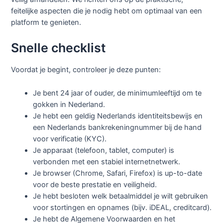
feitelijke aspecten die je nodig hebt om optimaal van een
platform te genieten.
Snelle checklist
Voordat je begint, controleer je deze punten:
Je bent 24 jaar of ouder, de minimumleeftijd om te
gokken in Nederland.
Je hebt een geldig Nederlands identiteitsbewijs en
een Nederlands bankrekeningnummer bij de hand
voor verificatie (KYC).
Je apparaat (telefoon, tablet, computer) is
verbonden met een stabiel internetnetwerk.
Je browser (Chrome, Safari, Firefox) is up-to-date
voor de beste prestatie en veiligheid.
Je hebt besloten welk betaalmiddel je wilt gebruiken
voor stortingen en opnames (bijv. iDEAL, creditcard).
Je hebt de Algemene Voorwaarden en het