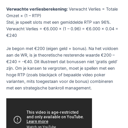
Verwachte verliesberekening:
Verwacht Verlies = Totale
Omzet × (1 – RTP)
Stel, je speelt slots met een gemiddelde RTP van 96%.
Verwacht Verlies = €6.000 × (1 – 0.96) = €6.000 × 0.04 =
€240
Je begon met €200 (eigen geld + bonus). Na het voldoen
aan de WR, is je theoretische resterende waarde €200 –
€240 = -€40. Dit illustreert dat bonussen niet ‘gratis geld’
zijn. Om je kansen te vergroten, moet je spellen met een
hoge RTP (zoals blackjack of bepaalde video poker
varianten, mits toegestaan voor de bonus) combineren
met een strategische bankroll management.