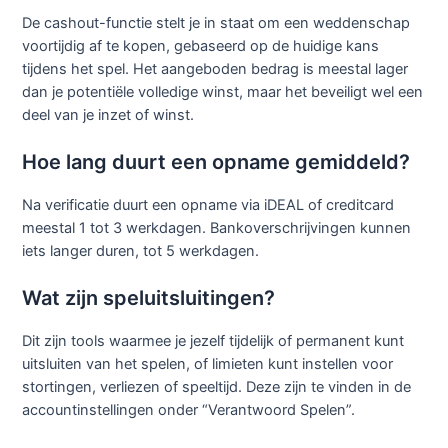
De cashout-functie stelt je in staat om een weddenschap
voortijdig af te kopen, gebaseerd op de huidige kans
tijdens het spel. Het aangeboden bedrag is meestal lager
dan je potentiële volledige winst, maar het beveiligt wel een
deel van je inzet of winst.
Hoe lang duurt een opname gemiddeld?
Na verificatie duurt een opname via iDEAL of creditcard
meestal 1 tot 3 werkdagen. Bankoverschrijvingen kunnen
iets langer duren, tot 5 werkdagen.
Wat zijn speluitsluitingen?
Dit zijn tools waarmee je jezelf tijdelijk of permanent kunt
uitsluiten van het spelen, of limieten kunt instellen voor
stortingen, verliezen of speeltijd. Deze zijn te vinden in de
accountinstellingen onder “Verantwoord Spelen”.