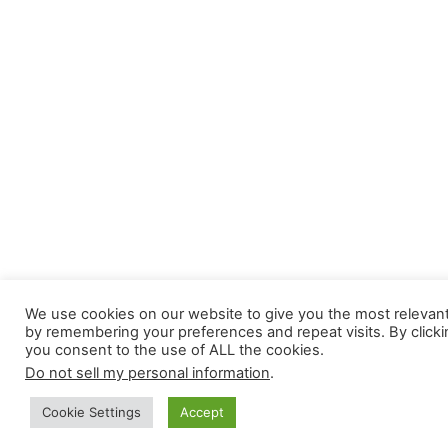
We use cookies on our website to give you the most relevan
by remembering your preferences and repeat visits. By clicki
you consent to the use of ALL the cookies.
Do not sell my personal information
.
Cookie Settings
Accept