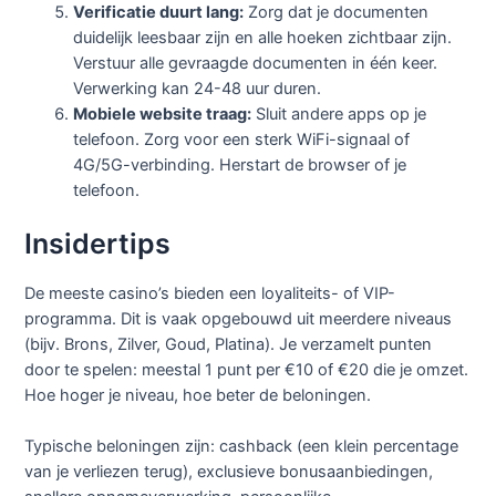
Verificatie duurt lang:
Zorg dat je documenten
duidelijk leesbaar zijn en alle hoeken zichtbaar zijn.
Verstuur alle gevraagde documenten in één keer.
Verwerking kan 24-48 uur duren.
Mobiele website traag:
Sluit andere apps op je
telefoon. Zorg voor een sterk WiFi-signaal of
4G/5G-verbinding. Herstart de browser of je
telefoon.
Insidertips
De meeste casino’s bieden een loyaliteits- of VIP-
programma. Dit is vaak opgebouwd uit meerdere niveaus
(bijv. Brons, Zilver, Goud, Platina). Je verzamelt punten
door te spelen: meestal 1 punt per €10 of €20 die je omzet.
Hoe hoger je niveau, hoe beter de beloningen.
Typische beloningen zijn: cashback (een klein percentage
van je verliezen terug), exclusieve bonusaanbiedingen,