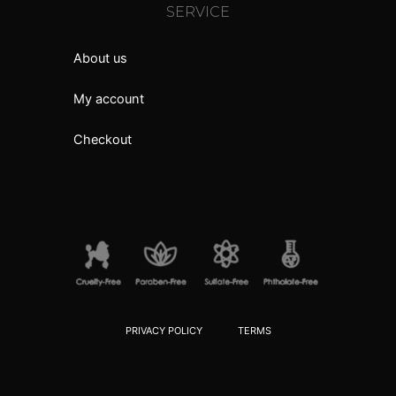
SERVICE
About us
My account
Checkout
PRIVACY POLICY
TERMS