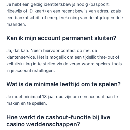
Je hebt een geldig identiteitsbewijs nodig (paspoort,
rijbewijs of ID-kaart) en een recent bewijs van adres, zoals
een bankafschrift of energierekening van de afgelopen drie
maanden.
Kan ik mijn account permanent sluiten?
Ja, dat kan. Neem hiervoor contact op met de
klantenservice. Het is mogelijk om een tijdelijk time-out of
zelfuitsluiting in te stellen via de verantwoord spelers-tools
in je accountinstellingen.
Wat is de minimale leeftijd om te spelen?
Je moet minimaal 18 jaar oud zijn om een account aan te
maken en te spellen.
Hoe werkt de cashout-functie bij live
casino weddenschappen?