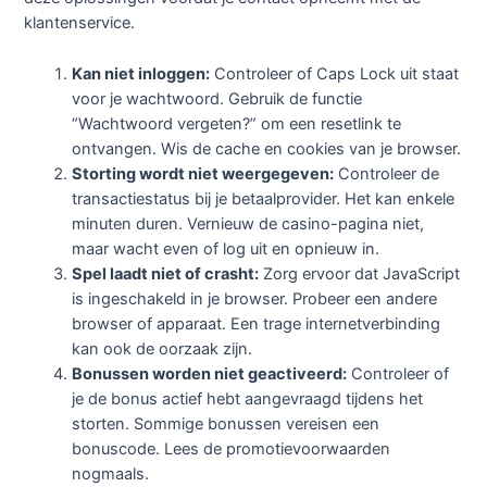
klantenservice.
Kan niet inloggen:
Controleer of Caps Lock uit staat
voor je wachtwoord. Gebruik de functie
“Wachtwoord vergeten?” om een resetlink te
ontvangen. Wis de cache en cookies van je browser.
Storting wordt niet weergegeven:
Controleer de
transactiestatus bij je betaalprovider. Het kan enkele
minuten duren. Vernieuw de casino-pagina niet,
maar wacht even of log uit en opnieuw in.
Spel laadt niet of crasht:
Zorg ervoor dat JavaScript
is ingeschakeld in je browser. Probeer een andere
browser of apparaat. Een trage internetverbinding
kan ook de oorzaak zijn.
Bonussen worden niet geactiveerd:
Controleer of
je de bonus actief hebt aangevraagd tijdens het
storten. Sommige bonussen vereisen een
bonuscode. Lees de promotievoorwaarden
nogmaals.