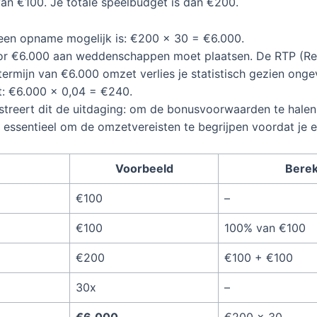
van €100. Je totale speelbudget is dan €200.
 een opname mogelijk is: €200 x 30 = €6.000.
oor €6.000 aan weddenschappen moet plaatsen. De RTP (Ret
termijn van €6.000 omzet verlies je statistisch gezien ong
t: €6.000 x 0,04 = €240.
treert dit de uitdaging: om de bonusvoorwaarden te halen,
is essentieel om de omzetvereisten te begrijpen voordat je 
Voorbeeld
Bere
€100
–
€100
100% van €100
€200
€100 + €100
30x
–