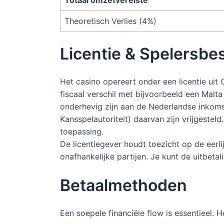
Totaal omzetvereiste
Theoretisch Verlies (4%)
Licentie & Spelersb
Het casino opereert onder een licentie uit 
fiscaal verschil met bijvoorbeeld een Malt
onderhevig zijn aan de Nederlandse inkoms
Kansspelautoriteit) daarvan zijn vrijgestel
toepassing.
De licentiegever houdt toezicht op de eer
onafhankelijke partijen. Je kunt de uitbeta
Betaalmethoden
Een soepele financiële flow is essentieel.