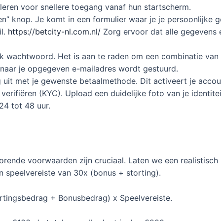
leren voor snellere toegang vanaf hun startscherm.
en” knop. Je komt in een formulier waar je je persoonlijke 
l.
https://betcity-nl.com.nl/
Zorg ervoor dat alle gegevens
k wachtwoord. Het is aan te raden om een combinatie van le
ie naar je opgegeven e-mailadres wordt gestuurd.
g uit met je gewenste betaalmethode. Dit activeert je accou
erifiëren (KYC). Upload een duidelijke foto van je identite
24 tot 48 uur.
ehorende voorwaarden zijn cruciaal. Laten we een realistis
speelvereiste van 30x (bonus + storting).
ortingsbedrag + Bonusbedrag) x Speelvereiste.