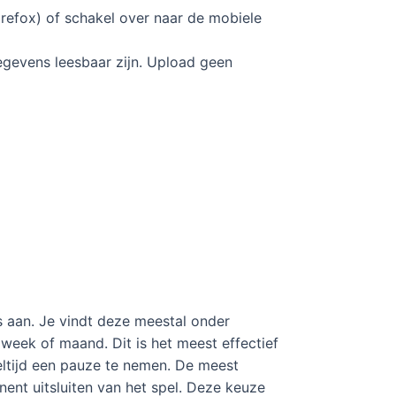
refox) of schakel over naar de mobiele
egevens leesbaar zijn. Upload geen
s aan. Je vindt deze meestal onder
 week of maand. Dit is het meest effectief
eeltijd een pauze te nemen. De meest
nent uitsluiten van het spel. Deze keuze