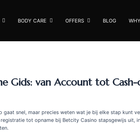
BODY CARE
OFFERS
BLOG
WHY
che Gids: van Account tot Cash-
 gaat snel, maar precies weten wat je bij elke stap kunt ve
egistratie tot opname bij Betcity Casino stapsgewijs uit, inc
ten.