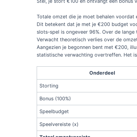
Stel, je stort €100 en ontvangt een bonus 
Totale omzet die je moet behalen voordat
Dit betekent dat je met je €200 budget v
slots-spel is ongeveer 96%. Over de lange 
Verwacht theoretisch verlies over de omze
Aangezien je begonnen bent met €200, illus
statistische verwachting overtreffen. Het 
Onderdeel
Storting
Bonus (100%)
Speelbudget
Speelvereiste (x)