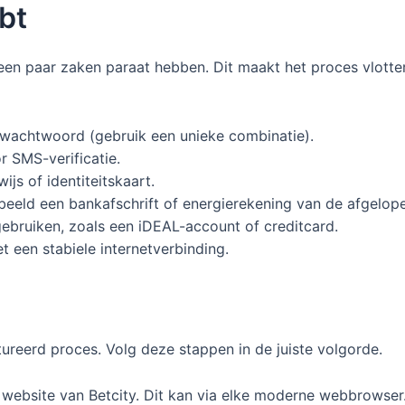
bt
 een paar zaken paraat hebben. Dit maakt het proces vlotte
g wachtwoord (gebruik een unieke combinatie).
 SMS-verificatie.
ijs of identiteitskaart.
rbeeld een bankafschrift of energierekening van de afgelo
gebruiken, zoals een iDEAL-account of creditcard.
 een stabiele internetverbinding.
tureerd proces. Volg deze stappen in de juiste volgorde.
 website van Betcity. Dit kan via elke moderne webbrowse