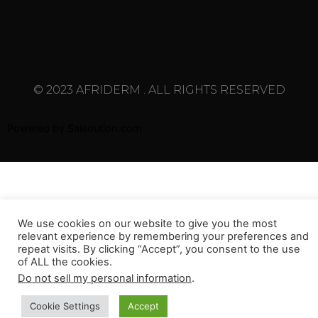
© 2023 AFRIDERM . ALL RIGHTS RESERVED
Powered by
Saleoution.com
We use cookies on our website to give you the most
relevant experience by remembering your preferences and
repeat visits. By clicking “Accept”, you consent to the use
of ALL the cookies.
Do not sell my personal information
.
Cookie Settings
Accept