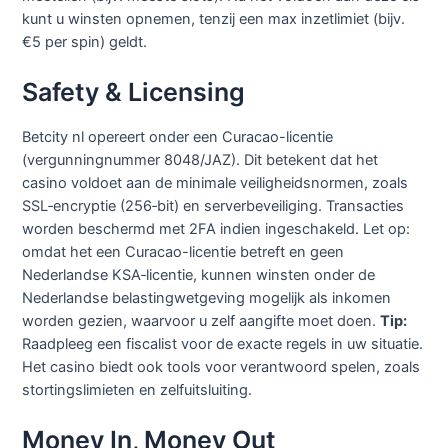
kunt u winsten opnemen, tenzij een max inzetlimiet (bijv.
€5 per spin) geldt.
Safety & Licensing
Betcity nl opereert onder een Curacao-licentie
(vergunningnummer 8048/JAZ). Dit betekent dat het
casino voldoet aan de minimale veiligheidsnormen, zoals
SSL‑encryptie (256‑bit) en serverbeveiliging. Transacties
worden beschermd met 2FA indien ingeschakeld. Let op:
omdat het een Curacao-licentie betreft en geen
Nederlandse KSA‑licentie, kunnen winsten onder de
Nederlandse belastingwetgeving mogelijk als inkomen
worden gezien, waarvoor u zelf aangifte moet doen.
Tip:
Raadpleeg een fiscalist voor de exacte regels in uw situatie.
Het casino biedt ook tools voor verantwoord spelen, zoals
stortingslimieten en zelfuitsluiting.
Money In, Money Out