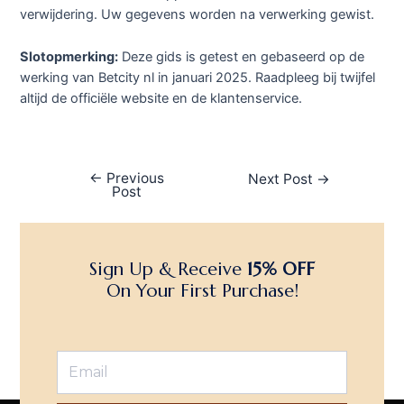
verwijdering. Uw gegevens worden na verwerking gewist.
Slotopmerking:
Deze gids is getest en gebaseerd op de
werking van Betcity nl in januari 2025. Raadpleeg bij twijfel
altijd de officiële website en de klantenservice.
←
Previous
Next Post
→
Post
Sign Up & Receive
15% OFF
On Your First Purchase!