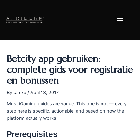
Skip
Post
to
navigation
Menu
content
Betcity app gebruiken:
complete gids voor registratie
en bonussen
By
tanika
/
April 13, 2017
Most iGaming guides are vague. This one is not — every
step here is specific, actionable, and based on how the
platform actually works.
Prerequisites