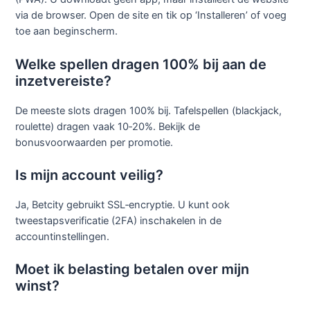
via de browser. Open de site en tik op ‘Installeren’ of voeg
toe aan beginscherm.
Welke spellen dragen 100% bij aan de
inzetvereiste?
De meeste slots dragen 100% bij. Tafelspellen (blackjack,
roulette) dragen vaak 10‑20%. Bekijk de
bonusvoorwaarden per promotie.
Is mijn account veilig?
Ja, Betcity gebruikt SSL‑encryptie. U kunt ook
tweestapsverificatie (2FA) inschakelen in de
accountinstellingen.
Moet ik belasting betalen over mijn
winst?