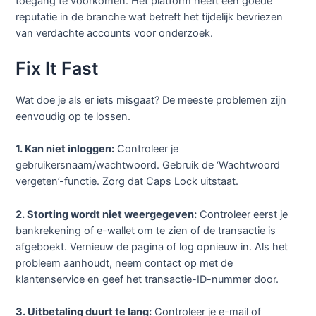
toegang te voorkomen. Het platform heeft een goede
reputatie in de branche wat betreft het tijdelijk bevriezen
van verdachte accounts voor onderzoek.
Fix It Fast
Wat doe je als er iets misgaat? De meeste problemen zijn
eenvoudig op te lossen.
1. Kan niet inloggen:
Controleer je
gebruikersnaam/wachtwoord. Gebruik de ‘Wachtwoord
vergeten’-functie. Zorg dat Caps Lock uitstaat.
2. Storting wordt niet weergegeven:
Controleer eerst je
bankrekening of e-wallet om te zien of de transactie is
afgeboekt. Vernieuw de pagina of log opnieuw in. Als het
probleem aanhoudt, neem contact op met de
klantenservice en geef het transactie-ID-nummer door.
3. Uitbetaling duurt te lang:
Controleer je e-mail of