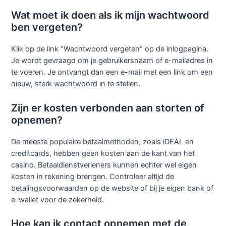
Wat moet ik doen als ik mijn wachtwoord
ben vergeten?
Klik op de link “Wachtwoord vergeten” op de inlogpagina.
Je wordt gevraagd om je gebruikersnaam of e-mailadres in
te voeren. Je ontvangt dan een e-mail met een link om een
nieuw, sterk wachtwoord in te stellen.
Zijn er kosten verbonden aan storten of
opnemen?
De meeste populaire betaalmethoden, zoals iDEAL en
creditcards, hebben geen kosten aan de kant van het
casino. Betaaldienstverleners kunnen echter wel eigen
kosten in rekening brengen. Controleer altijd de
betalingsvoorwaarden op de website of bij je eigen bank of
e-wallet voor de zekerheid.
Hoe kan ik contact opnemen met de