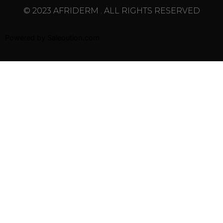
© 2023 AFRIDERM . ALL RIGHTS RESERVED
Powered by
Saleoution.com