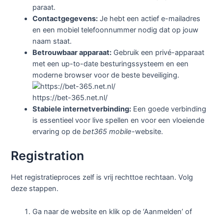
paraat.
Contactgegevens:
Je hebt een actief e-mailadres
en een mobiel telefoonnummer nodig dat op jouw
naam staat.
Betrouwbaar apparaat:
Gebruik een privé-apparaat
met een up-to-date besturingssysteem en een
moderne browser voor de beste beveiliging.
https://bet-365.net.nl/
Stabiele internetverbinding:
Een goede verbinding
is essentieel voor live spellen en voor een vloeiende
ervaring op de
bet365 mobile
-website.
Registration
Het registratieproces zelf is vrij rechttoe rechtaan. Volg
deze stappen.
Ga naar de website en klik op de ‘Aanmelden’ of