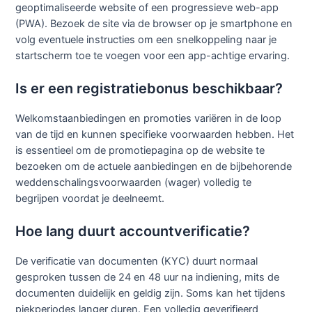
geoptimaliseerde website of een progressieve web-app
(PWA). Bezoek de site via de browser op je smartphone en
volg eventuele instructies om een snelkoppeling naar je
startscherm toe te voegen voor een app-achtige ervaring.
Is er een registratiebonus beschikbaar?
Welkomstaanbiedingen en promoties variëren in de loop
van de tijd en kunnen specifieke voorwaarden hebben. Het
is essentieel om de promotiepagina op de website te
bezoeken om de actuele aanbiedingen en de bijbehorende
weddenschalingsvoorwaarden (wager) volledig te
begrijpen voordat je deelneemt.
Hoe lang duurt accountverificatie?
De verificatie van documenten (KYC) duurt normaal
gesproken tussen de 24 en 48 uur na indiening, mits de
documenten duidelijk en geldig zijn. Soms kan het tijdens
piekperiodes langer duren. Een volledig geverifieerd