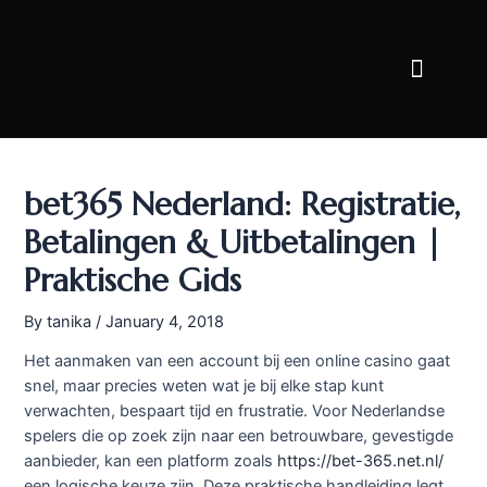
Skip
Post
to
navigation
Menu
content
bet365 Nederland: Registratie,
Betalingen & Uitbetalingen |
Praktische Gids
By
tanika
/
January 4, 2018
Het aanmaken van een account bij een online casino gaat
snel, maar precies weten wat je bij elke stap kunt
verwachten, bespaart tijd en frustratie. Voor Nederlandse
spelers die op zoek zijn naar een betrouwbare, gevestigde
aanbieder, kan een platform zoals
https://bet-365.net.nl/
een logische keuze zijn. Deze praktische handleiding legt