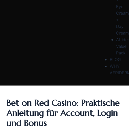
Eye
Cream
+
Day
Cream
Afride
Value
Pack
BLOG
WHY
AFRIDER
Bet on Red Casino: Praktische
Anleitung für Account, Login
und Bonus