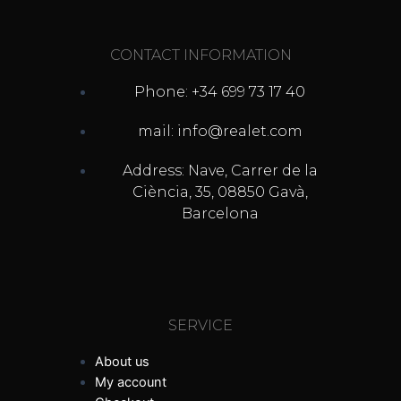
CONTACT INFORMATION
Phone: +34 699 73 17 40
mail: info@realet.com
Address: Nave, Carrer de la
Ciència, 35, 08850 Gavà,
Barcelona
SERVICE
About us
My account