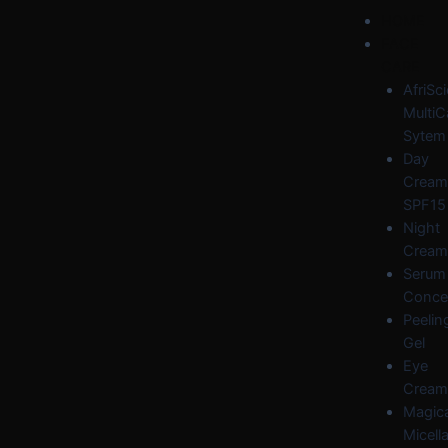
Skip
Post
Menu
HOME
to
navigation
FACE
content
CARE
AfriSc
MultiC
Sytem
Day
Cream
SPF15
Night
Cream
Serum
Conce
Peelin
Gel
Eye
Cream
Magica
Micella