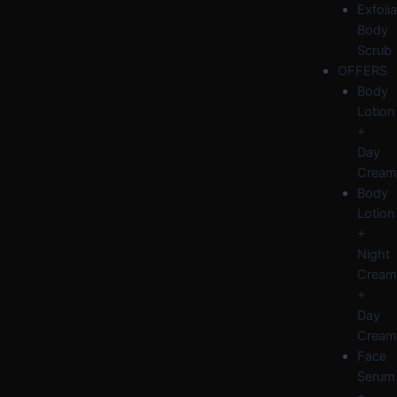
Exfolia
Body
Scrub
OFFERS
Body
Lotion
+
Day
Cream
Body
Lotion
+
Night
Cream
+
Day
Cream
Face
Serum
+