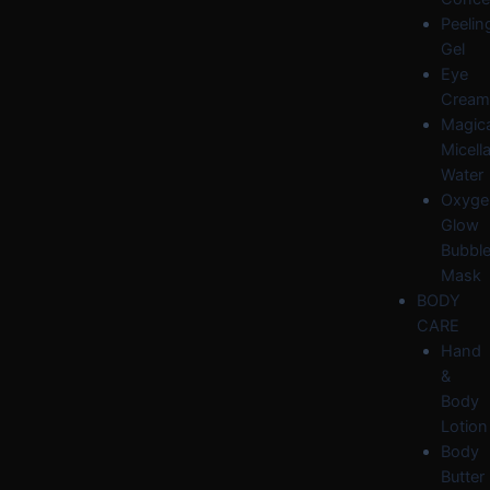
Peelin
Gel
Eye
Cream
Magica
Micella
Water
Oxyge
Glow
Bubbl
Mask
BODY
CARE
Hand
&
Body
Lotion
Body
Butter