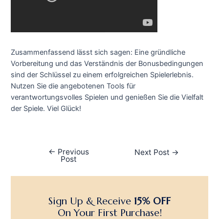
Zusammenfassend lässt sich sagen: Eine gründliche
Vorbereitung und das Verständnis der Bonusbedingungen
sind der Schlüssel zu einem erfolgreichen Spielerlebnis.
Nutzen Sie die angebotenen Tools für
verantwortungsvolles Spielen und genießen Sie die Vielfalt
der Spiele. Viel Glück!
←
Previous
Next Post
→
Post
Sign Up & Receive
15% OFF
On Your First Purchase!