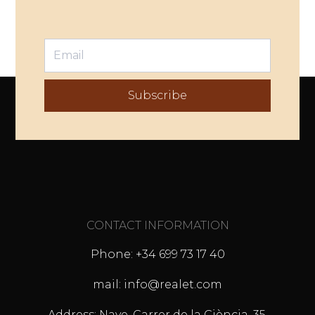
Subscribe
CONTACT INFORMATION
Phone: +34 699 73 17 40
mail: info@realet.com
Address: Nave, Carrer de la Ciència, 35,