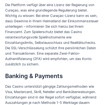
Die Plattform verfügt über eine Lizenz der Regierung von
Curaçao, was eine grundlegende Regulierung bietet.
Wichtig zu wissen: Bei einer Curaçao-Lizenz kann es sein,
dass Gewinne in Ihrem Heimatland der Einkommenssteuer
unterliegen – informieren Sie sich hierzu bei Ihrem
Finanzamt. Zum Spielerschutz bietet das Casino
verantwortungsvolle Spielinstrumente wie
Einzahlungslimits, Selbstausschluss und Realitätschecks.
Die SSL-Verschlüsselung schützt Ihre persönlichen Daten
und Transaktionen. Eine separate Zwei-Faktor-
Authentifizierung (2FA) wird empfohlen, um das Konto
zusätzlich zu sichern.
Banking & Payments
Das Casino unterstützt gängige Zahlungsmethoden wie
Visa, Mastercard, Skrill, Neteller und Banküberweisungen.
Einzahlungen sind in der Regel sofort verfügbar, während
Auszahlungen je nach Methode 1-5 Werktage dauern