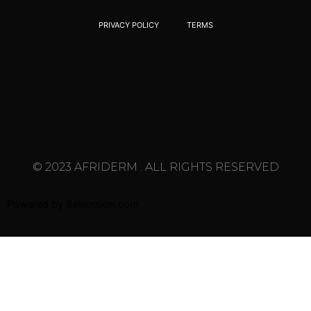
PRIVACY POLICY
TERMS
© 2023 AFRIDERM . ALL RIGHTS RESERVED
Powered by
Saleoution.com