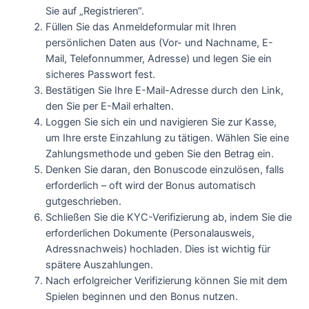
Sie auf „Registrieren“.
Füllen Sie das Anmeldeformular mit Ihren
persönlichen Daten aus (Vor- und Nachname, E-
Mail, Telefonnummer, Adresse) und legen Sie ein
sicheres Passwort fest.
Bestätigen Sie Ihre E-Mail-Adresse durch den Link,
den Sie per E-Mail erhalten.
Loggen Sie sich ein und navigieren Sie zur Kasse,
um Ihre erste Einzahlung zu tätigen. Wählen Sie eine
Zahlungsmethode und geben Sie den Betrag ein.
Denken Sie daran, den Bonuscode einzulösen, falls
erforderlich – oft wird der Bonus automatisch
gutgeschrieben.
Schließen Sie die KYC-Verifizierung ab, indem Sie die
erforderlichen Dokumente (Personalausweis,
Adressnachweis) hochladen. Dies ist wichtig für
spätere Auszahlungen.
Nach erfolgreicher Verifizierung können Sie mit dem
Spielen beginnen und den Bonus nutzen.