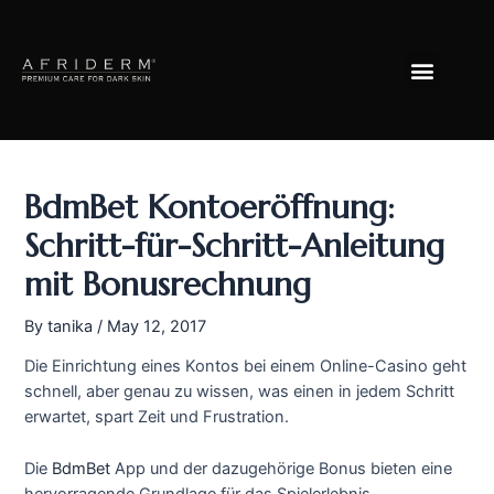
Skip
Post
to
navigation
Menu
content
BdmBet Kontoeröffnung:
Schritt-für-Schritt-Anleitung
mit Bonusrechnung
By
tanika
/
May 12, 2017
Die Einrichtung eines Kontos bei einem Online-Casino geht
schnell, aber genau zu wissen, was einen in jedem Schritt
erwartet, spart Zeit und Frustration.
Die
BdmBet
App und der dazugehörige Bonus bieten eine
hervorragende Grundlage für das Spielerlebnis.