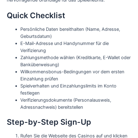
Quick Checklist
Persönliche Daten bereithalten (Name, Adresse,
Geburtsdatum)
E-Mail-Adresse und Handynummer für die
Verifizierung
Zahlungsmethode wählen (Kreditkarte, E-Wallet oder
Banküberweisung)
Willkommensbonus-Bedingungen vor dem ersten
Einzahlung prüfen
Spielverhalten und Einzahlungslimits im Konto
festlegen
Verifizierungsdokumente (Personalausweis,
Adressnachweis) bereitstellen
Step-by-Step Sign-Up
Rufen Sie die Webseite des Casinos auf und klicken