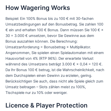
How Wagering Works
Beispiel: Ein 100% Bonus bis zu 100 € mit 30-fachen
Umsatzbedingungen auf den Bonusbetrag. Sie zahlen 100
€ ein und erhalten 100 € Bonus. Dann müssen Sie 100 € ×
30 = 3.000 € umsetzen, bevor Sie Gewinne aus dem
Bonus auszahlen können. Die Berechnung:
Umsatzanforderung = Bonusbetrag × Multiplikator.
Angenommen, Sie spielen einen Spielautomaten mit einem
Hausvorteil von 4% (RTP 96%). Der erwartete Verlust
während des Umsetzens beträgt 3.000 € × 0,04 = 120 €.
Da Ihr Bonus 100 € betrug, ist die Wahrscheinlichkeit, nach
dem Durchspielen einen Gewinn zu erzielen, gering.
Berücksichtigen Sie auch, dass nicht alle Spiele gleich zum
Umsatz beitragen – Slots zählen meist zu 100%,
Tischspiele nur zu 10% oder weniger.
Licence & Player Protection