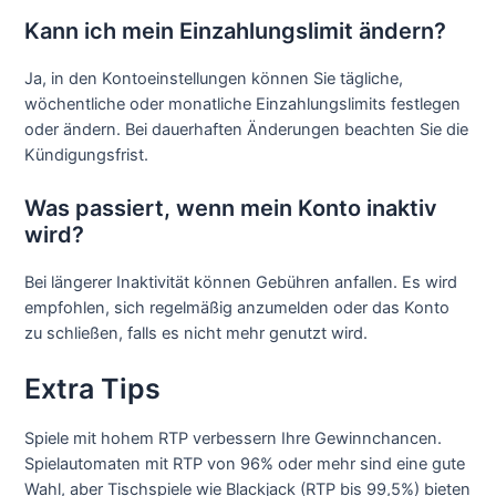
Kann ich mein Einzahlungslimit ändern?
Ja, in den Kontoeinstellungen können Sie tägliche,
wöchentliche oder monatliche Einzahlungslimits festlegen
oder ändern. Bei dauerhaften Änderungen beachten Sie die
Kündigungsfrist.
Was passiert, wenn mein Konto inaktiv
wird?
Bei längerer Inaktivität können Gebühren anfallen. Es wird
empfohlen, sich regelmäßig anzumelden oder das Konto
zu schließen, falls es nicht mehr genutzt wird.
Extra Tips
Spiele mit hohem RTP verbessern Ihre Gewinnchancen.
Spielautomaten mit RTP von 96% oder mehr sind eine gute
Wahl, aber Tischspiele wie Blackjack (RTP bis 99,5%) bieten