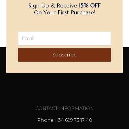
Sign Up & Receive
15% OFF
On Your First Purchase!
Subscribe
CONTACT INFORMATION
Phone: +34 699 73 17 40