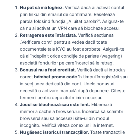
Nu pot să mă loghez.
Verifică dacă ai activat contul
prin linkul din emailul de confirmare. Resetează
parola folosind funcția „Ai uitat parola?”. Asigură-te
că nu ai activat un VPN care să blocheze accesul.
Retragerea este întârziată.
Verifică secțiunea
„Verificare cont” pentru a vedea dacă toate
documentele tale KYC au fost aprobate. Asigură-te
că ai îndeplinit orice condiție de pariere (wagering)
asociată fondurilor pe care încerci să le retragi.
Bonusul nu a fost creditat.
Verifică dacă ai introdus
corect
bdmbet promo code
în timpul înregistrării sau
în secțiunea dedicată din cont. Unele bonusuri
necesită o activare manuală după depunere. Citește
termenii pentru depozitul minim necesar.
Jocul se blochează sau este lent.
Eliberează
memoria cache a browserului. Încearcă să schimbi
browserul sau să accesezi site-ul din modul
incognito. Verifică viteza conexiunii la internet.
Nu găsesc istoricul tranzacțiilor.
Toate tranzacțiile