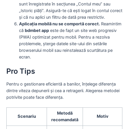
sunt înregistrate în secțiunea „Contul meu” sau
„Istoric plăți”. Asigură-te că ești logat în contul corect
și că nu aplici un filtru de dată prea restrictiv.
Aplicația mobilă nu se comportă corect.
Reamintim
că
bdmbet app
este de fapt un site web progresiv
(PWA) optimizat pentru mobil. Pentru a rezolva
problemele, șterge datele site-ului din setările
browserului mobil sau reinstalează scurtătura pe
ecran.
Pro Tips
Pentru o gestionare eficientă a banilor, înțelege diferența
dintre viteza depunerii și cea a retragerii. Alegerea metodei
potrivite poate face diferența.
Metodă
Scenariu
Motiv
recomandată