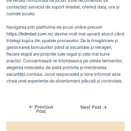
serverului furnizorului de jocuri. Este recomandat să
contactezi serviciul de suport imediat, oferind data, ora și
numele jocului.
Navigarea prin platforme de jocuri online precum
https://bdmbet.com.ro/
devine mult mai ușoară atunci când
înțelegi logica din spatele proceselor. De la înregistrare și
gestionarea bonusurilor până la securitate și retrageri,
fiecare etapă are propriile sale reguli și cele mai bune
practici. Concentrează-te întotdeauna pe citirea termenilor,
alegerea metodelor de plată potrivite și menținerea
securității contului. Jocul responsabil și bine informat este
cheia unei experiențe de divertisment plăcută și controlate.
←
Previous
Next Post
→
Post