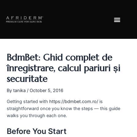
Skip
Post
to
navigation
Menu
content
BdmBet: Ghid complet de
înregistrare, calcul pariuri și
securitate
By
tanika
/
October 5, 2016
Getting started with
https://bdmbet.com.ro/
is
straightforward once you know the steps — this guide
walks you through each one.
Before You Start