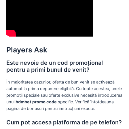
Players Ask
Este nevoie de un cod promoțional
pentru a primi bunul de venit?
În majoritatea cazurilor, oferta de bun venit se activează
automat la prima depunere eligibilă. Cu toate acestea, unele
promoții speciale sau oferte exclusive necesită introducerea
unui
bdmbet promo code
specific. Verifică întotdeauna
pagina de bonusuri pentru instrucțiuni exacte.
Cum pot accesa platforma de pe telefon?