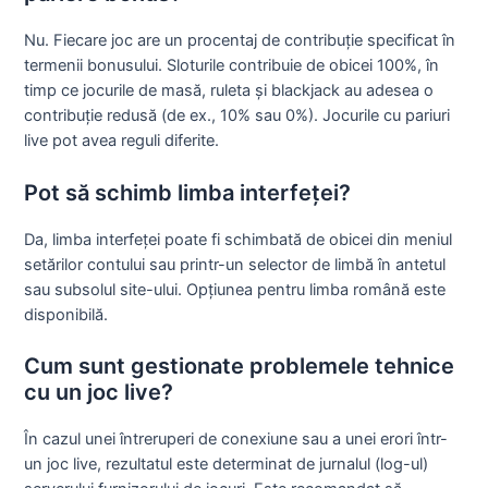
Nu. Fiecare joc are un procentaj de contribuție specificat în
termenii bonusului. Sloturile contribuie de obicei 100%, în
timp ce jocurile de masă, ruleta și blackjack au adesea o
contribuție redusă (de ex., 10% sau 0%). Jocurile cu pariuri
live pot avea reguli diferite.
Pot să schimb limba interfeței?
Da, limba interfeței poate fi schimbată de obicei din meniul
setărilor contului sau printr-un selector de limbă în antetul
sau subsolul site-ului. Opțiunea pentru limba română este
disponibilă.
Cum sunt gestionate problemele tehnice
cu un joc live?
În cazul unei întreruperi de conexiune sau a unei erori într-
un joc live, rezultatul este determinat de jurnalul (log-ul)