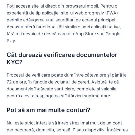
Poți accesa site-ul direct din browserul mobil. Pentru o
experiență de tip aplicație, site-ul web progresiv (PWA)
permite adăugarea unei scurtături pe ecranul principal.
Aceasta oferă funcționalități similare unei aplicații native,
fără a fi nevoie de descărcare din App Store sau Google
Play.
Cât durează verificarea documentelor
KYC?
Procesul de verificare poate dura între câteva ore și până la
72 de ore, în funcție de volumul de cereri. Asigură-te că
documentele încărcate sunt clare, complete și valabile
pentru a evita respingerea și întârzieri suplimentare.
Pot să am mai multe conturi?
Nu, este strict interzis să înregistrezi mai mult de un cont
per persoană, domiciliu, adresă IP sau dispozitiv. Încălcarea