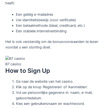
heeft:
Een geldig e-mailadres
Uw identiteitsbewijs (voor verificatie)
Een betaalmethode (ideal, creditcard, etc.)
Een stabiele internetverbinding
Het is ook verstandig om de bonusvoorwaarden te lezen
voordat u een storting doet.
B7 casino
How to Sign Up
Ga naar de website van het casino.
Klik op de knop ‘Registreren’ of ‘Aanmelden’.
Vul uw persoonlijke gegevens in: naam, e-mail,
geboortedatum.
Kies een gebruikersnaam en wachtwoord.