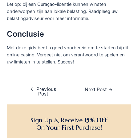
Let op: bij een Curaçao-licentie kunnen winsten
onderworpen zijn aan lokale belasting. Raadpleeg uw
belastingadviseur voor meer informatie.
Conclusie
Met deze gids bent u goed voorbereid om te starten bij dit
online casino. Vergeet niet om verantwoord te spelen en
uw limieten in te stellen. Succes!
←
Previous
Next Post
→
Post
Sign Up & Receive
15% OFF
On Your First Purchase!