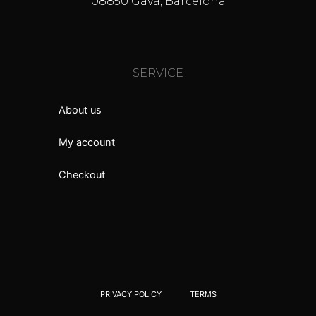
08850 Gavà, Barcelona
SERVICE
About us
My account
Checkout
PRIVACY POLICY
TERMS