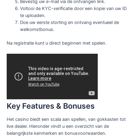
Bevestig uw e-mail via de ontvangen link.
Voltooi de KYC-verificatie door een kopie van uw ID
te uploaden.
Doe uw eerste storting en ontvang eventueel de
welkomstbonus.
Na registratie kunt u direct beginnen met spelen.
Key Features & Bonuses
Het casino biedt een scala aan spellen, van gokkasten tot
live dealer. Hieronder vindt u een overzicht van de
belangrijkste kenmerken en bonusvoorwaarden.