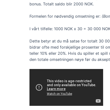
bonus. Totalt saldo blir 2000 NOK.
Formelen for nødvendig omsetning er:
(Bon
I vårt tilfelle: 1000 NOK x 30 = 30 000 NOK
Dette betyr at du må satse for totalt 30 000
bidrar ofte med forskjellige prosenter til o
teller 10% eller 20%. Hvis du spiller et sp
den totale omsetningen nøye før du aksepte