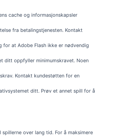
ens cache og informasjonskapsler
else fra betalingstjenesten. Kontakt
rg for at Adobe Flash ikke er nødvendig
det ditt oppfyller minimumskravet. Noen
gskrav. Kontakt kundestøtten for en
tivsystemet ditt. Prøv et annet spill for å
l spillerne over lang tid. For å maksimere