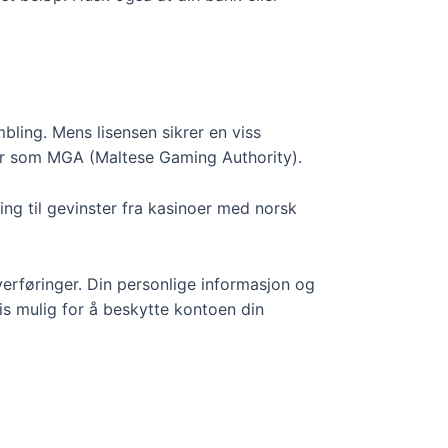
bling. Mens lisensen sikrer en viss
enser som MGA (Maltese Gaming Authority).
ing til gevinster fra kasinoer med norsk
verføringer. Din personlige informasjon og
vis mulig for å beskytte kontoen din