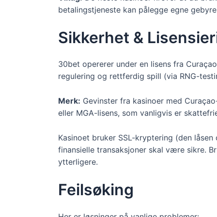
betalingstjeneste kan pålegge egne gebyre
Sikkerhet & Lisensier
30bet opererer under en lisens fra Curaçao 
regulering og rettferdig spill (via RNG-tes
Merk:
Gevinster fra kasinoer med Curaçao-li
eller MGA-lisens, som vanligvis er skattefri
Kasinoet bruker SSL-kryptering (den låsen d
finansielle transaksjoner skal være sikre. B
ytterligere.
Feilsøking
Her er løsninger på vanlige problemer: