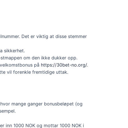
ilnummer. Det er viktig at disse stemmer
a sikkerhet.
lpostmappen om den ikke dukker opp.
en velkomstbonus på
https://30bet-no.org/
.
e vil forenkle fremtidige uttak.
ir hvor mange ganger bonusbeløpet (og
ksempel.
ter inn 1000 NOK og mottar 1000 NOK i