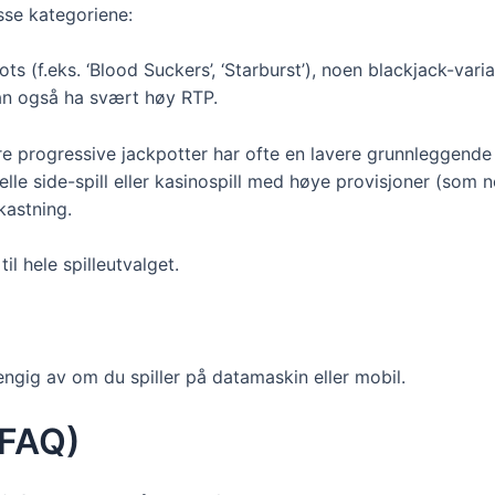
sse kategoriene:
ts (f.eks. ‘Blood Suckers’, ‘Starburst’), noen blackjack-var
kan også ha svært høy RTP.
re progressive jackpotter har ofte en lavere grunnleggen
ielle side-spill eller kasinospill med høye provisjoner (som n
kastning.
il hele spilleutvalget.
gig av om du spiller på datamaskin eller mobil.
(FAQ)