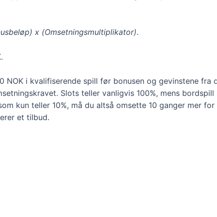
usbeløp) x (Omsetningsmultiplikator)
.
.
 NOK i kvalifiserende spill før bonusen og gevinstene fra de
msetningskravet. Slots teller vanligvis 100%, mens bordspill
ill som kun teller 10%, må du altså omsette 10 ganger mer fo
rer et tilbud.