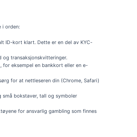
 i orden:
lt ID-kort klart. Dette er en del av KYC-
d og transaksjonskvitteringer.
 for eksempel en bankkort eller en e-
ørg for at nettleseren din (Chrome, Safari)
 små bokstaver, tall og symboler
rktøyene for ansvarlig gambling som finnes