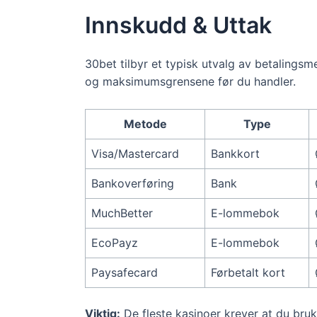
Innskudd & Uttak
30bet tilbyr et typisk utvalg av betalingsm
og maksimumsgrensene før du handler.
Metode
Type
Visa/Mastercard
Bankkort
Bankoverføring
Bank
MuchBetter
E-lommebok
EcoPayz
E-lommebok
Paysafecard
Førbetalt kort
Viktig:
De fleste kasinoer krever at du bruk