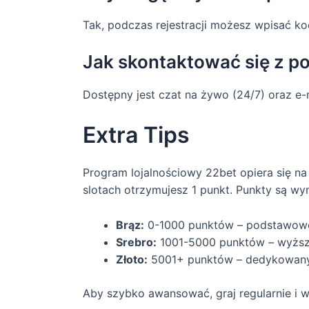
Tak, podczas rejestracji możesz wpisać 
Jak skontaktować się z p
Dostępny jest czat na żywo (24/7) oraz e
Extra Tips
Program lojalnościowy 22bet opiera się n
slotach otrzymujesz 1 punkt. Punkty są w
Brąz:
0-1000 punktów – podstawowe
Srebro:
1001-5000 punktów – wyższe
Złoto:
5001+ punktów – dedykowany 
Aby szybko awansować, graj regularnie i 