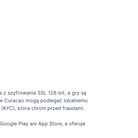
z szyfrowania SSL 128-bit, a gry są
w Curacao mogą podlegać lokalnemu
KYC), która chroni przed fraudami.
oogle Play ani App Store, a oferuje