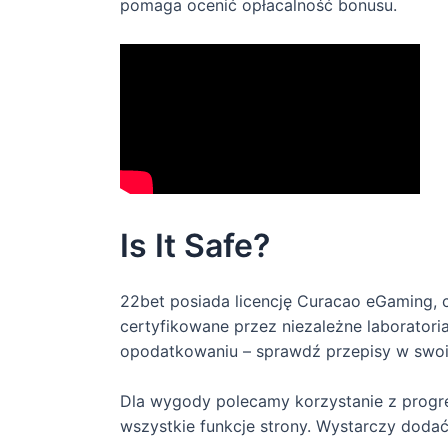
pomaga ocenić opłacalność bonusu.
Is It Safe?
22bet posiada licencję Curacao eGaming, c
certyfikowane przez niezależne laborator
opodatkowaniu – sprawdź przepisy w swoim
Dla wygody polecamy korzystanie z progres
wszystkie funkcje strony. Wystarczy dodać