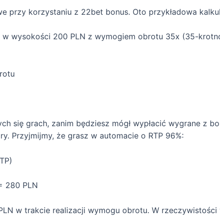
 przy korzystaniu z 22bet bonus. Oto przykładowa kalkul
ny w wysokości 200 PLN z wymogiem obrotu 35x (35-krotn
rotu
ych się grach, zanim będziesz mógł wypłacić wygrane z b
gry. Przyjmijmy, że grasz w automacie o RTP 96%:
RTP)
 = 280 PLN
PLN w trakcie realizacji wymogu obrotu. W rzeczywistości w