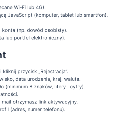
ecane Wi-Fi lub 4G).
cą JavaScript (komputer, tablet lub smartfon).
 konta (np. dowód osobisty).
a lub portfel elektroniczny).
nt
i kliknij przycisk „Rejestracja”.
wisko, data urodzenia, kraj, waluta.
ło (minimum 8 znaków, litery i cyfry).
atności.
 e-mail otrzymasz link aktywacyjny.
rofil (adres, numer telefonu).