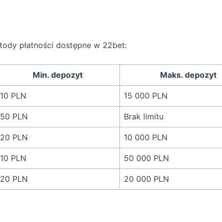
tody płatności dostępne w 22bet:
Min. depozyt
Maks. depozyt
10 PLN
15 000 PLN
50 PLN
Brak limitu
20 PLN
10 000 PLN
10 PLN
50 000 PLN
20 PLN
20 000 PLN