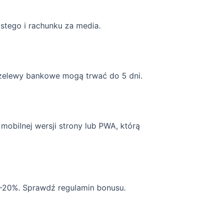
stego i rachunku za media.
przelewy bankowe mogą trwać do 5 dni.
obilnej wersji strony lub PWA, którą
10-20%. Sprawdź regulamin bonusu.