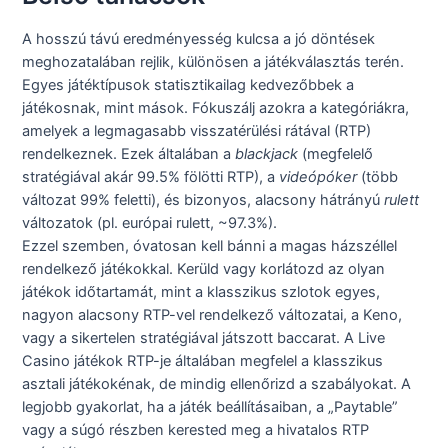
A hosszú távú eredményesség kulcsa a jó döntések
meghozatalában rejlik, különösen a játékválasztás terén.
Egyes játéktípusok statisztikailag kedvezőbbek a
játékosnak, mint mások. Fókuszálj azokra a kategóriákra,
amelyek a legmagasabb visszatérülési rátával (RTP)
rendelkeznek. Ezek általában a
blackjack
(megfelelő
stratégiával akár 99.5% fölötti RTP), a
videópóker
(több
változat 99% feletti), és bizonyos, alacsony hátrányú
rulett
változatok (pl. európai rulett, ~97.3%).
Ezzel szemben, óvatosan kell bánni a magas házszéllel
rendelkező játékokkal. Kerüld vagy korlátozd az olyan
játékok időtartamát, mint a klasszikus szlotok egyes,
nagyon alacsony RTP-vel rendelkező változatai, a Keno,
vagy a sikertelen stratégiával játszott baccarat. A Live
Casino játékok RTP-je általában megfelel a klasszikus
asztali játékokénak, de mindig ellenőrizd a szabályokat. A
legjobb gyakorlat, ha a játék beállításaiban, a „Paytable”
vagy a súgó részben kerested meg a hivatalos RTP