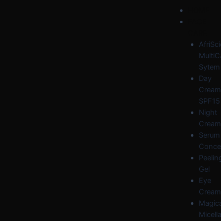
Skip
Post
Menu
HOME
to
navigation
FACE
content
CARE
AfriSc
MultiC
Sytem
Day
Cream
SPF15
Night
Cream
Serum
Conce
Peelin
Gel
Eye
Cream
Magica
Micella