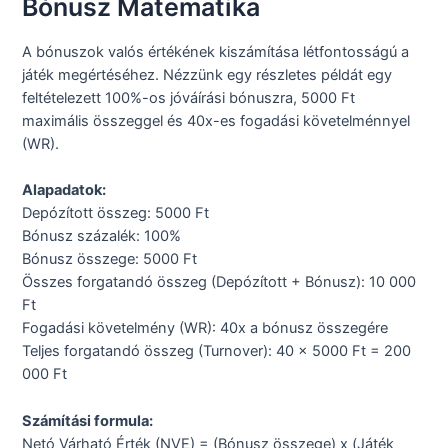
Bónusz Matematika
A bónuszok valós értékének kiszámítása létfontosságú a
játék megértéséhez. Nézzünk egy részletes példát egy
feltételezett 100%-os jóváírási bónuszra, 5000 Ft
maximális összeggel és 40x-es fogadási követelménnyel
(WR).
Alapadatok:
Depózított összeg: 5000 Ft
Bónusz százalék: 100%
Bónusz összege: 5000 Ft
Összes forgatandó összeg (Depózított + Bónusz): 10 000
Ft
Fogadási követelmény (WR): 40x a bónusz összegére
Teljes forgatandó összeg (Turnover): 40 x 5000 Ft = 200
000 Ft
Számítási formula:
Netó Várható Érték (NVE) = (Bónusz összege) x (Játék