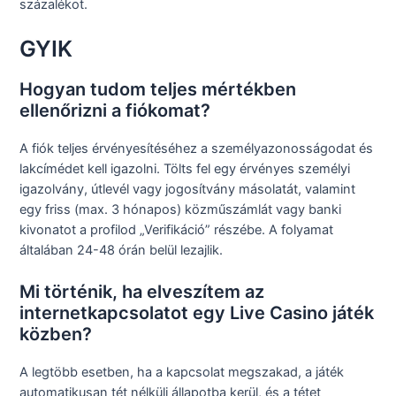
százalékot.
GYIK
Hogyan tudom teljes mértékben
ellenőrizni a fiókomat?
A fiók teljes érvényesítéséhez a személyazonosságodat és
lakcímédet kell igazolni. Tölts fel egy érvényes személyi
igazolvány, útlevél vagy jogosítvány másolatát, valamint
egy friss (max. 3 hónapos) közműszámlát vagy banki
kivonatot a profilod „Verifikáció” részébe. A folyamat
általában 24-48 órán belül lezajlik.
Mi történik, ha elveszítem az
internetkapcsolatot egy Live Casino játék
közben?
A legtöbb esetben, ha a kapcsolat megszakad, a játék
automatikusan tét nélküli állapotba kerül, és a tétet