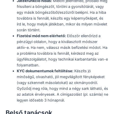
Játékfunkció hibás:
Mielőtt jelentened, próbáld meg
frissíteni a böngészőt, törölni a gyorsítótárát, vagy
egy másik böngészőből/eszözről belépni. Ha a hiba
továbbra is fennáll, készíts egy képernyőképet, és
írd le, hogy melyik játékban, mikor és milyen művelet
során történt.
Fizetési mód nem elérhető:
Először ellenőrizd a
pénzügyi oldalon, hogy a kiválasztott módszer
aktív-e. Ha nem, válassz másik befizetési módot. Ha
a probléma továbbra is fennáll, kérdezd meg az
ügyfélszolgálatot, hogy technikai karbantartás van-e
folyamatban.
KYC dokumentumok feltöltése:
Készíts jó
minőségű, olvasható, jól megvilágított fényképeket
(vagy szkennelt másolatokat) az okmányodról.
Győződj meg róla, hogy mind a négy sark látható, és
az adatok érvényesek. A címigazolást (pl. számla) ne
legyen idősebb 3 hónapnál.
Belső tanácsok