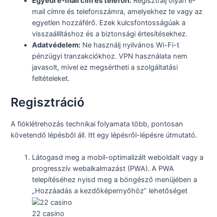
Egyedi e-mail cím és telefon:
Regisztrálj olyan e-
mail címre és telefonszámra, amelyekhez te vagy az
egyetlen hozzáférő. Ezek kulcsfontosságúak a
visszaállításhoz és a biztonsági értesítésekhez.
Adatvédelem:
Ne használj nyilvános Wi-Fi-t
pénzügyi tranzakciókhoz. VPN használata nem
javasolt, mivel ez megsértheti a szolgáltatási
feltételeket.
Regisztráció
A fióklétrehozás technikai folyamata több, pontosan
követendő lépésből áll. Itt egy lépésről-lépésre útmutató.
Látogasd meg a mobil-optimalizált weboldalt vagy a
progresszív webalkalmazást (PWA). A PWA
telepítéséhez nyisd meg a böngésző menüjében a
„Hozzáadás a kezdőképernyőhöz” lehetőséget
22 casino