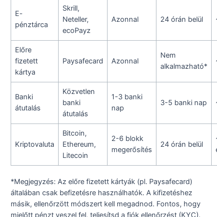
Skrill,
E-
Neteller,
Azonnal
24 órán belül
pénztárca
ecoPayz
Előre
Nem
fizetett
Paysafecard
Azonnal
alkalmazható*
kártya
Közvetlen
Banki
1-3 banki
banki
3-5 banki nap
átutalás
nap
átutalás
Bitcoin,
2-6 blokk
Kriptovaluta
Ethereum,
24 órán belül
megerősítés
Litecoin
*Megjegyzés: Az előre fizetett kártyák (pl. Paysafecard)
általában csak befizetésre használhatók. A kifizetéshez
másik, ellenőrzött módszert kell megadnod. Fontos, hogy
mielőtt pénzt veszel fel, teljesítsd a fiók ellenőrzést (KYC).