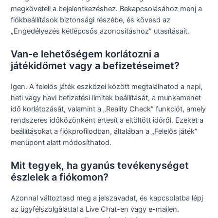
megköveteli a bejelentkezéshez. Bekapcsolásához menj a
fiókbeállítások biztonsági részébe, és kövesd az
„Engedélyezés kétlépcsős azonosításhoz” utasításait.
Van-e lehetőségem korlátozni a
játékidőmet vagy a befizetéseimet?
Igen. A felelős játék eszközei között megtalálhatod a napi,
heti vagy havi befizetési limitek beállítását, a munkamenet-
idő korlátozását, valamint a „Reality Check” funkciót, amely
rendszeres időközönként értesít a eltöltött időről. Ezeket a
beállításokat a fiókprofilodban, általában a „Felelős játék”
menüpont alatt módosíthatod.
Mit tegyek, ha gyanús tevékenységet
észlelek a fiókomon?
Azonnal változtasd meg a jelszavadat, és kapcsolatba lépj
az ügyfélszolgálattal a Live Chat-en vagy e-mailen.