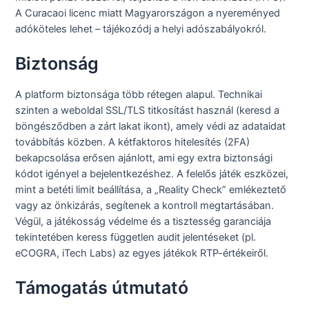
A Curacaoi licenc miatt Magyarországon a nyereményed
adóköteles lehet – tájékozódj a helyi adószabályokról.
Biztonság
A platform biztonsága több rétegen alapul. Technikai
szinten a weboldal SSL/TLS titkosítást használ (keresd a
böngésződben a zárt lakat ikont), amely védi az adataidat
továbbítás közben. A kétfaktoros hitelesítés (2FA)
bekapcsolása erősen ajánlott, ami egy extra biztonsági
kódot igényel a bejelentkezéshez. A felelős játék eszközei,
mint a betéti limit beállítása, a „Reality Check” emlékeztető
vagy az önkizárás, segítenek a kontroll megtartásában.
Végül, a játékosság védelme és a tisztesség garanciája
tekintetében keress független audit jelentéseket (pl.
eCOGRA, iTech Labs) az egyes játékok RTP-értékeiről.
Támogatás útmutató