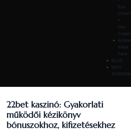
Eye
Cream
+
Day
Cream
Afride
Value
Pack
BLOG
WHY
AFRIDER
22bet kaszinó: Gyakorlati
működői kézikönyv
bónuszokhoz, kifizetésekhez