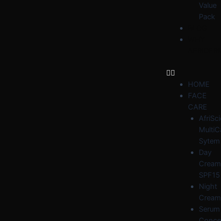
Value
Pack
BLOG
WHY
AFRIDER
HOME
FACE
CARE
AfriSc
MultiC
Sytem
Day
Cream
SPF15
Night
Cream
Serum
Conce