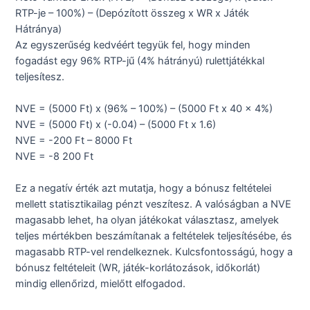
RTP-je – 100%) – (Depózított összeg x WR x Játék
Hátránya)
Az egyszerűség kedvéért tegyük fel, hogy minden
fogadást egy 96% RTP-jű (4% hátrányú) rulettjátékkal
teljesítesz.
NVE = (5000 Ft) x (96% – 100%) – (5000 Ft x 40 x 4%)
NVE = (5000 Ft) x (-0.04) – (5000 Ft x 1.6)
NVE = -200 Ft – 8000 Ft
NVE = -8 200 Ft
Ez a negatív érték azt mutatja, hogy a bónusz feltételei
mellett statisztikailag pénzt veszítesz. A valóságban a NVE
magasabb lehet, ha olyan játékokat választasz, amelyek
teljes mértékben beszámítanak a feltételek teljesítésébe, és
magasabb RTP-vel rendelkeznek. Kulcsfontosságú, hogy a
bónusz feltételeit (WR, játék-korlátozások, időkorlát)
mindig ellenőrizd, mielőtt elfogadod.