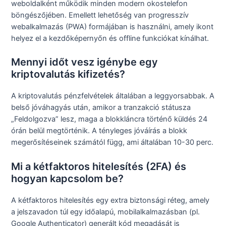
weboldalként működik minden modern okostelefon
böngészőjében. Emellett lehetőség van progresszív
webalkalmazás (PWA) formájában is használni, amely ikont
helyez el a kezdőképernyőn és offline funkciókat kínálhat.
Mennyi időt vesz igénybe egy
kriptovalutás kifizetés?
A kriptovalutás pénzfelvételek általában a leggyorsabbak. A
belső jóváhagyás után, amikor a tranzakció státusza
„Feldolgozva” lesz, maga a blokkláncra történő küldés 24
órán belül megtörténik. A tényleges jóváírás a blokk
megerősítéseinek számától függ, ami általában 10-30 perc.
Mi a kétfaktoros hitelesítés (2FA) és
hogyan kapcsolom be?
A kétfaktoros hitelesítés egy extra biztonsági réteg, amely
a jelszavadon túl egy időalapú, mobilalkalmazásban (pl.
Google Authenticator) generált kód megadását is