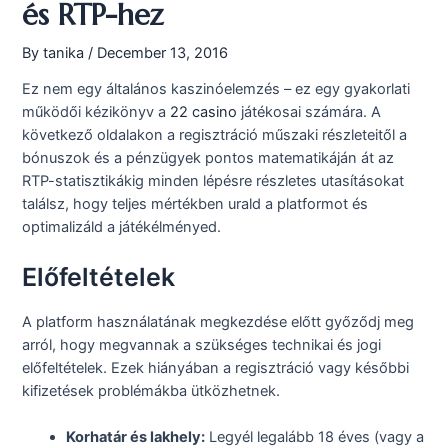
és RTP-hez
By
tanika
/
December 13, 2016
Ez nem egy általános kaszinóelemzés – ez egy gyakorlati
működői kézikönyv a
22 casino
játékosai számára. A
következő oldalakon a regisztráció műszaki részleteitől a
bónuszok és a pénzügyek pontos matematikáján át az
RTP-statisztikákig minden lépésre részletes utasításokat
találsz, hogy teljes mértékben urald a platformot és
optimalizáld a játékélményed.
Előfeltételek
A platform használatának megkezdése előtt győződj meg
arról, hogy megvannak a szükséges technikai és jogi
előfeltételek. Ezek hiányában a regisztráció vagy későbbi
kifizetések problémákba ütközhetnek.
Korhatár és lakhely:
Legyél legalább 18 éves (vagy a