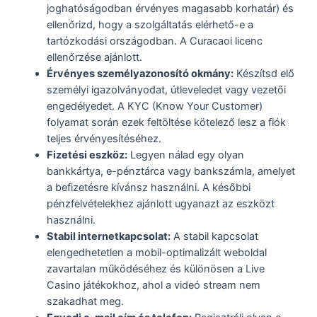
joghatóságodban érvényes magasabb korhatár) és
ellenőrizd, hogy a szolgáltatás elérhető-e a
tartózkodási országodban. A Curacaoi licenc
ellenőrzése ajánlott.
Érvényes személyazonosító okmány:
Készítsd elő
személyi igazolványodat, útleveledet vagy vezetői
engedélyedet. A KYC (Know Your Customer)
folyamat során ezek feltöltése kötelező lesz a fiók
teljes érvényesítéséhez.
Fizetési eszköz:
Legyen nálad egy olyan
bankkártya, e-pénztárca vagy bankszámla, amelyet
a befizetésre kívánsz használni. A későbbi
pénzfelvételekhez ajánlott ugyanazt az eszközt
használni.
Stabil internetkapcsolat:
A stabil kapcsolat
elengedhetetlen a mobil-optimalizált weboldal
zavartalan működéséhez és különösen a Live
Casino játékokhoz, ahol a videó stream nem
szakadhat meg.