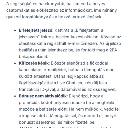
A segítségkérés hatékonyabb, ha ismered a helyes
csatornákat és előkészíted az információkat. Íme néhány
gyakori forgatókönyv és a hozzá tartozó lépések:
Elfelejtett jelszó:
Kattints a „Elfelejtettem a
jelszavam” linkre a bejelentkezési oldalon. Kövesd az
utasításokat a regisztrált e-mail címeden. Az új jelszó
beállítása után jelentkezz be, és fontold meg a 2FA
bekapcsolását.
Kifizetés késik:
Először ellenőrizd a fiókoddal
kapcsolatos e-mailjeidet, hátha a támogatás már
küldött értesítést. Utána lépj kapcsolatba az
ügyfélszolgálattal a Live Chat-en, készülj fel a
tranzakció ID-jával, a dátumával és az összegével.
Bónusz nem aktiválódik:
Ellenőrizd, hogy a
promóciós kódot helyesen írtad-e be a megfelelő
mezőbe a befizetés előtt. Ha nem működik, vedd fel
a kapcsolatot a támogatással, és mondd el, melyik
bónuszt szeretnéd, és mikor fizettél be.