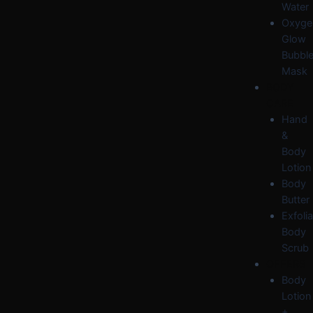
Water
Oxyge
Glow
Bubbl
Mask
BODY
CARE
Hand
&
Body
Lotion
Body
Butter
Exfolia
Body
Scrub
OFFERS
Body
Lotion
+