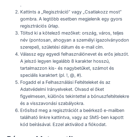
.
Kattints a „Regisztráció” vagy „Csatlakozz most”
gombra. A legtöbb esetben megjelenik egy gyors
regisztrációs űrlap.
Töltsd ki a kötelező mezőket: ország, város, teljes
név (pontosan, ahogyan a személyi igazolványodon
szerepel), születési dátum és e-mail cím.
Válassz egy egyedi felhasználónevet és erős jelszót.
A jelszó legyen legalább 8 karakter hosszú,
tartalmazzon kis- és nagybetűket, számot és
speciális karaktert (pl. !, @, #).
Fogadd el a Felhasználási Feltételeket és az
Adatvédelmi Irányelveket. Olvasd el őket
figyelmesen, különös tekintettel a bónuszfeltételekre
és a visszavonási szabályokra.
Erősítsd meg a regisztrációt a beérkező e-mailben
található linkre kattintva, vagy az SMS-ben kapott
kód beírásával. Ezzel aktiválod a fiókodat.