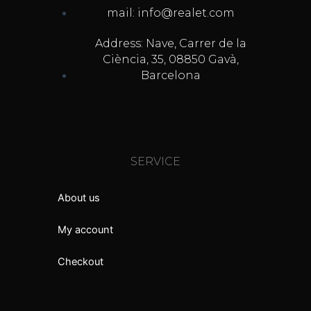
mail: info@realet.com
Address: Nave, Carrer de la
Ciència, 35, 08850 Gavà,
Barcelona
SERVICE
About us
My account
Checkout