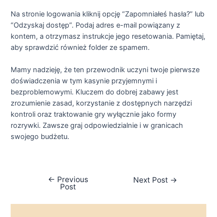
Na stronie logowania kliknij opcję “Zapomniałeś hasła?” lub
“Odzyskaj dostęp”. Podaj adres e-mail powiązany z
kontem, a otrzymasz instrukcje jego resetowania. Pamiętaj,
aby sprawdzić również folder ze spamem.
Mamy nadzieję, że ten przewodnik uczyni twoje pierwsze
doświadczenia w tym kasynie przyjemnymi i
bezproblemowymi. Kluczem do dobrej zabawy jest
zrozumienie zasad, korzystanie z dostępnych narzędzi
kontroli oraz traktowanie gry wyłącznie jako formy
rozrywki. Zawsze graj odpowiedzialnie i w granicach
swojego budżetu.
←
Previous
Next Post
→
Post