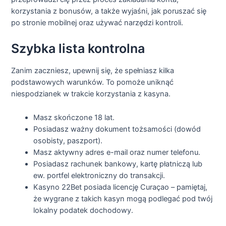
korzystania z bonusów, a także wyjaśni, jak poruszać się
po stronie mobilnej oraz używać narzędzi kontroli.
Szybka lista kontrolna
Zanim zaczniesz, upewnij się, że spełniasz kilka
podstawowych warunków. To pomoże uniknąć
niespodzianek w trakcie korzystania z kasyna.
Masz skończone 18 lat.
Posiadasz ważny dokument tożsamości (dowód
osobisty, paszport).
Masz aktywny adres e-mail oraz numer telefonu.
Posiadasz rachunek bankowy, kartę płatniczą lub
ew. portfel elektroniczny do transakcji.
Kasyno 22Bet posiada licencję Curaçao – pamiętaj,
że wygrane z takich kasyn mogą podlegać pod twój
lokalny podatek dochodowy.