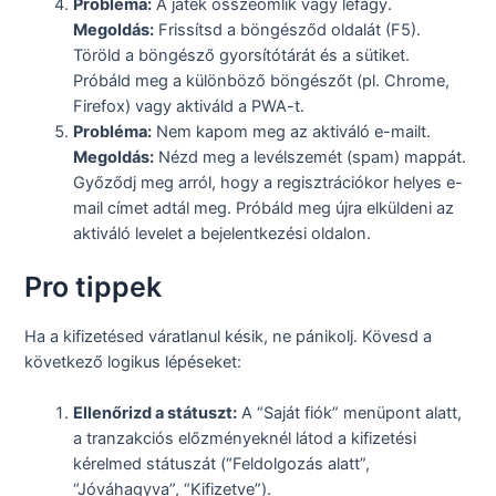
Probléma:
A játék összeomlik vagy lefagy.
Megoldás:
Frissítsd a böngésződ oldalát (F5).
Töröld a böngésző gyorsítótárát és a sütiket.
Próbáld meg a különböző böngészőt (pl. Chrome,
Firefox) vagy aktiváld a PWA-t.
Probléma:
Nem kapom meg az aktiváló e-mailt.
Megoldás:
Nézd meg a levélszemét (spam) mappát.
Győződj meg arról, hogy a regisztrációkor helyes e-
mail címet adtál meg. Próbáld meg újra elküldeni az
aktiváló levelet a bejelentkezési oldalon.
Pro tippek
Ha a kifizetésed váratlanul késik, ne pánikolj. Kövesd a
következő logikus lépéseket:
Ellenőrizd a státuszt:
A “Saját fiók” menüpont alatt,
a tranzakciós előzményeknél látod a kifizetési
kérelmed státuszát (“Feldolgozás alatt”,
“Jóváhagyva”, “Kifizetve”).