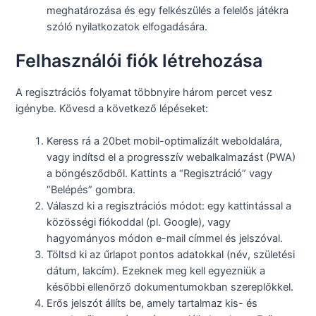
meghatározása és egy felkészülés a felelős játékra
szóló nyilatkozatok elfogadására.
Felhasználói fiók létrehozása
A regisztrációs folyamat többnyire három percet vesz
igénybe. Kövesd a következő lépéseket:
Keress rá a 20bet mobil-optimalizált weboldalára,
vagy indítsd el a progresszív webalkalmazást (PWA)
a böngésződből. Kattints a “Regisztráció” vagy
“Belépés” gombra.
Válaszd ki a regisztrációs módot: egy kattintással a
közösségi fiókoddal (pl. Google), vagy
hagyományos módon e-mail címmel és jelszóval.
Töltsd ki az űrlapot pontos adatokkal (név, születési
dátum, lakcím). Ezeknek meg kell egyezniük a
későbbi ellenőrző dokumentumokban szereplőkkel.
Erős jelszót állíts be, amely tartalmaz kis- és