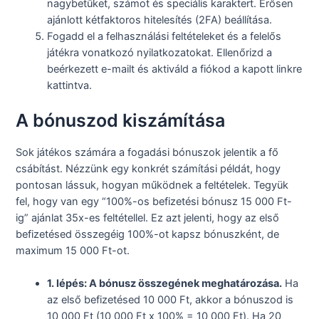
nagybetűket, számot és speciális karaktert. Erősen
ajánlott kétfaktoros hitelesítés (2FA) beállítása.
Fogadd el a felhasználási feltételeket és a felelős
játékra vonatkozó nyilatkozatokat. Ellenőrizd a
beérkezett e-mailt és aktiváld a fiókod a kapott linkre
kattintva.
A bónuszod kiszámítása
Sok játékos számára a fogadási bónuszok jelentik a fő
csábítást. Nézzünk egy konkrét számítási példát, hogy
pontosan lássuk, hogyan működnek a feltételek. Tegyük
fel, hogy van egy “100%-os befizetési bónusz 15 000 Ft-
ig” ajánlat 35x-es feltétellel. Ez azt jelenti, hogy az első
befizetésed összegéig 100%-ot kapsz bónuszként, de
maximum 15 000 Ft-ot.
1. lépés: A bónusz összegének meghatározása.
Ha
az első befizetésed 10 000 Ft, akkor a bónuszod is
10 000 Ft (10 000 Ft x 100% = 10 000 Ft). Ha 20