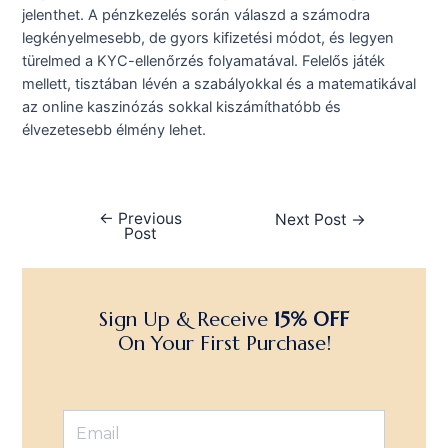
jelenthet. A pénzkezelés során válaszd a számodra
legkényelmesebb, de gyors kifizetési módot, és legyen
türelmed a KYC-ellenőrzés folyamatával. Felelős játék
mellett, tisztában lévén a szabályokkal és a matematikával
az online kaszinózás sokkal kiszámíthatóbb és
élvezetesebb élmény lehet.
←
Previous
Next Post
→
Post
Sign Up & Receive
15% OFF
On Your First Purchase!