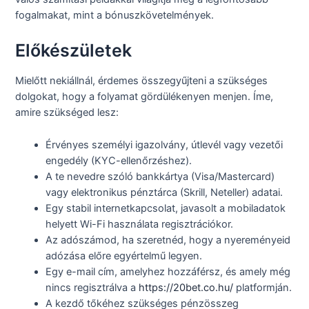
fogalmakat, mint a bónuszkövetelmények.
Előkészületek
Mielőtt nekiállnál, érdemes összegyűjteni a szükséges
dolgokat, hogy a folyamat gördülékenyen menjen. Íme,
amire szükséged lesz:
Érvényes személyi igazolvány, útlevél vagy vezetői
engedély (KYC-ellenőrzéshez).
A te nevedre szóló bankkártya (Visa/Mastercard)
vagy elektronikus pénztárca (Skrill, Neteller) adatai.
Egy stabil internetkapcsolat, javasolt a mobiladatok
helyett Wi-Fi használata regisztrációkor.
Az adószámod, ha szeretnéd, hogy a nyereményeid
adózása előre egyértelmű legyen.
Egy e-mail cím, amelyhez hozzáférsz, és amely még
nincs regisztrálva a
https://20bet.co.hu/
platformján.
A kezdő tőkéhez szükséges pénzösszeg