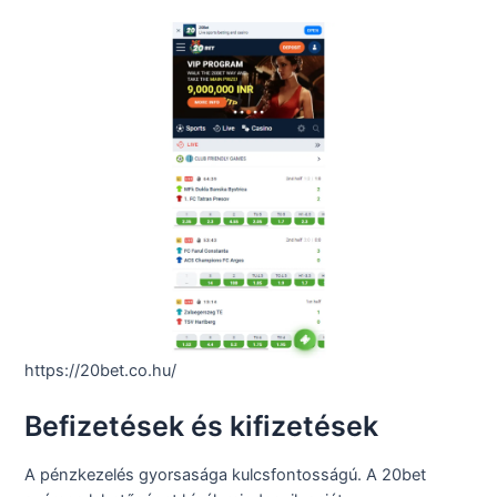
https://20bet.co.hu/
Befizetések és kifizetések
A pénzkezelés gyorsasága kulcsfontosságú. A 20bet