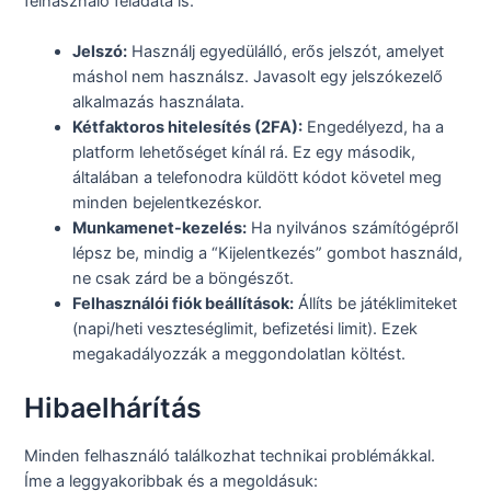
felhasználó feladata is.
Jelszó:
Használj egyedülálló, erős jelszót, amelyet
máshol nem használsz. Javasolt egy jelszókezelő
alkalmazás használata.
Kétfaktoros hitelesítés (2FA):
Engedélyezd, ha a
platform lehetőséget kínál rá. Ez egy második,
általában a telefonodra küldött kódot követel meg
minden bejelentkezéskor.
Munkamenet-kezelés:
Ha nyilvános számítógépről
lépsz be, mindig a “Kijelentkezés” gombot használd,
ne csak zárd be a böngészőt.
Felhasználói fiók beállítások:
Állíts be játéklimiteket
(napi/heti veszteséglimit, befizetési limit). Ezek
megakadályozzák a meggondolatlan költést.
Hibaelhárítás
Minden felhasználó találkozhat technikai problémákkal.
Íme a leggyakoribbak és a megoldásuk: