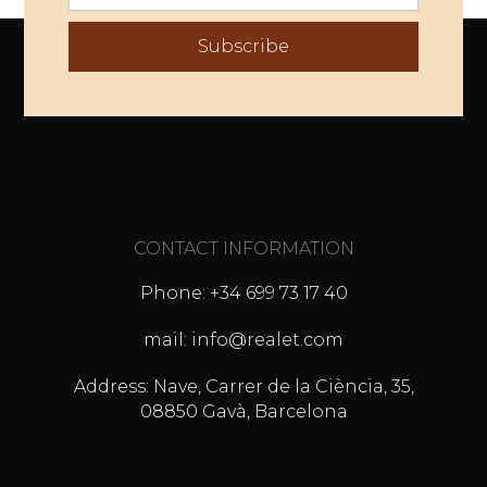
Subscribe
CONTACT INFORMATION
Phone: +34 699 73 17 40
mail: info@realet.com
Address: Nave, Carrer de la Ciència, 35,
08850 Gavà, Barcelona