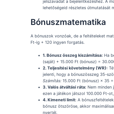
jelszavadat a bejelentkezéshez. A mű
lehetőségeid részletes útmutatását 
Bónuszmatematika
A bónuszok vonzóak, de a feltételeket mat
Ft-ig + 120 ingyen forgatás.
1. Bónusz összeg kiszámítása:
Ha be
(saját) + 15.000 Ft (bónusz) = 30.00
2. Teljesítési követelmény (WR):
Tét
jelenti, hogy a bónuszösszeg 35-szö
Számítás:
15.000 Ft (bónusz) × 35 =
3. Valós átváltási ráta:
Nem minden já
ezen a játékon játszol 100.000 Ft-o
4. Kimeneti limit:
A bónuszfeltételek
bónusz ötszöröse, akkor maximálisan
nyertél.