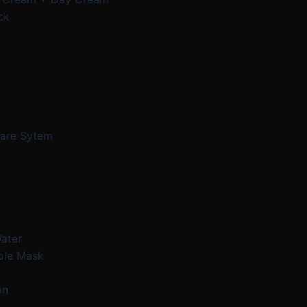
ck
Care Sytem
Water
ble Mask
on