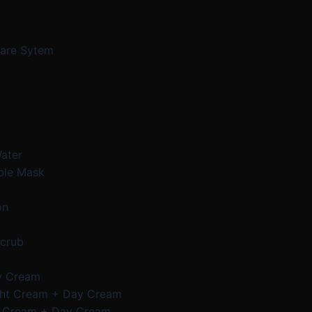
Care Sytem
Water
ble Mask
on
Scrub
y Cream
ght Cream + Day Cream
e Cream + Day Cream