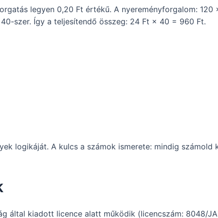
orgatás legyen 0,20 Ft értékű. A nyereményforgalom: 120 ×
40-szer. Így a teljesítendő összeg: 24 Ft × 40 = 960 Ft.
nyek logikáját. A kulcs a számok ismerete: mindig számold
k
 által kiadott licence alatt működik (licencszám: 8048/JA