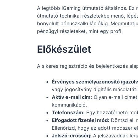
A legtöbb iGaming útmutató általános. Ez n
útmutató technikai részletekbe menő, lépés
bonyolult bónuszkalkulációkig. Megmutatju
pénzügyi részleteket, mint egy profi.
Előkészület
A sikeres regisztráció és bejelentkezés al
Érvényes személyazonosító igazolv
vagy jogosítvány digitális másolatá
Aktív e-mail cím:
Olyan e-mail címet 
kommunikáció.
Telefonszám:
Egy hozzáférhető mobi
Elfogadott fizetési mód:
Döntsd el, m
Ellenőrizd, hogy az adott módszer e
Jelszó-erősség:
A jelszavadnak lega