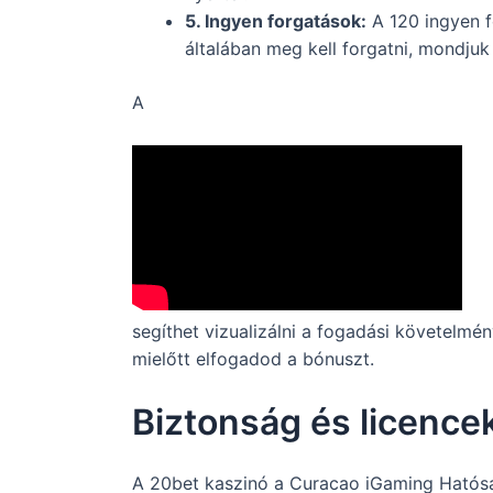
5. Ingyen forgatások:
A 120 ingyen f
általában meg kell forgatni, mondjuk 
A
segíthet vizualizálni a fogadási követelmé
mielőtt elfogadod a bónuszt.
Biztonság és licence
A 20bet kaszinó a Curacao iGaming Hatóság