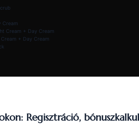
Scrub
y Cream
ght Cream + Day Cream
e Cream + Day Cream
ck
kon: Regisztráció, bónuszkalkulá