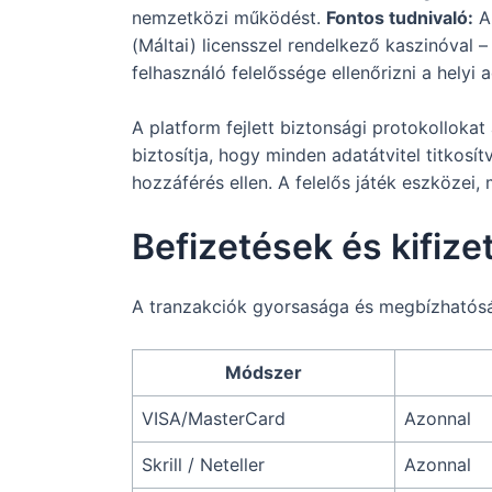
nemzetközi működést.
Fontos tudnivaló:
A 
(Máltai) licensszel rendelkező kaszinóval 
felhasználó felelőssége ellenőrizni a helyi
A platform fejlett biztonsági protokolloka
biztosítja, hogy minden adatátvitel titkosít
hozzáférés ellen. A felelős játék eszközei, m
Befizetések és kifize
A tranzakciók gyorsasága és megbízhatóság
Módszer
VISA/MasterCard
Azonnal
Skrill / Neteller
Azonnal