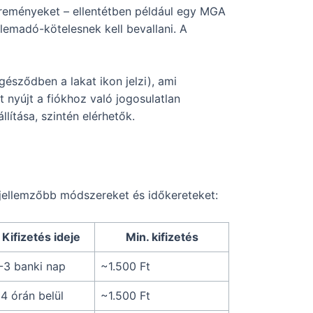
reményeket – ellentétben például egy MGA
lemadó-kötelesnek kell bevallani. A
észődben a lakat ikon jelzi), ami
t nyújt a fiókhoz való jogosulatlan
llítása, szintén elérhetők.
gjellemzőbb módszereket és időkereteket:
Kifizetés ideje
Min. kifizetés
-3 banki nap
~1.500 Ft
4 órán belül
~1.500 Ft