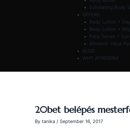
Body Butter
Exfoliating Body 
OFFERS
Body Lotion + Da
Body Lotion + Ni
Face Serum + Ey
Afriderm Value Pa
BLOG
WHY AFRIDERM
20bet belépés mesterfo
By
tanika
/
September 16, 2017