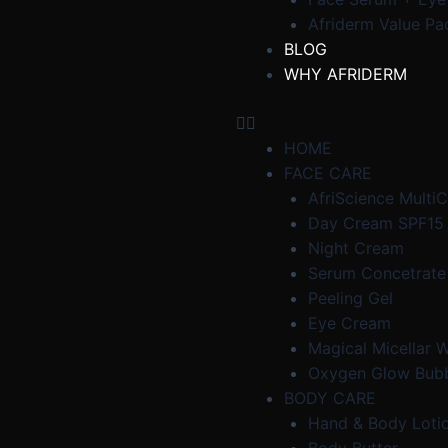
Afriderm Value Pa
BLOG
WHY AFRIDERM
HOME
FACE CARE
AfriScience Multi
Day Cream SPF15
Night Cream
Serum Concetrate
Peeling Gel
Eye Cream
Magical Micellar 
Oxygen Glow Bub
BODY CARE
Hand & Body Loti