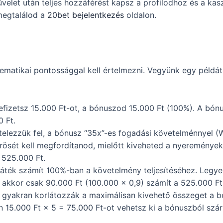
velet után teljes hozzáférést kapsz a profilodhoz és a kasz
megtalálod a
20bet bejelentkezés
oldalon.
ematikai pontossággal kell értelmezni. Vegyünk egy példá
fizetsz 15.000 Ft-ot, a bónuszod 15.000 Ft (100%). A bónu
0 Ft.
elezzük fel, a bónusz “35x”-es fogadási követelménnyel (W
rösét kell megfordítanod, mielőtt kiveheted a nyeremények
 525.000 Ft.
ték számít 100%-ban a követelmény teljesítéséhez. Legye
t, akkor csak 90.000 Ft (100.000 × 0,9) számít a 525.000 
 gyakran korlátozzák a maximálisan kivehető összeget a bón
 15.000 Ft × 5 = 75.000 Ft-ot vehetsz ki a bónuszból szá