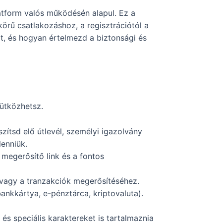
latform valós működésén alapul. Ez a
körű csatlakozáshoz, a regisztrációtól a
t, és hogyan értelmezd a biztonsági és
 ütközhetsz.
tsd elő útlevél, személyi igazolvány
enniük.
 megerősítő link és a fontos
 vagy a tranzakciók megerősítéséhez.
bankkártya, e-pénztárca, kriptovaluta).
s speciális karaktereket is tartalmaznia