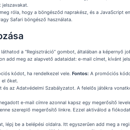
 jelszavakat.
eg róla, hogy a böngésződ naprakész, és a JavaScript en
 vagy Safari böngésző használata.
hozása
 láthatod a “Regisztráció” gombot, általában a képernyő jo
pon add meg az alapvető adataidat: e-mail címet, kívánt jel
iós kódot, ha rendelkezel vele.
Fontos:
A promóciós kódok
 el őket.
et és az Adatvédelmi Szabályzatot. A felelős játékra vonatk
 megadott e-mail címre azonnal kapsz egy megerősítő levele
benne szereplő megerősítő linkre. Ezzel aktiválod a fiókod
t, lépj be a belépési oldalra. Itt egyszerűen add meg a regi