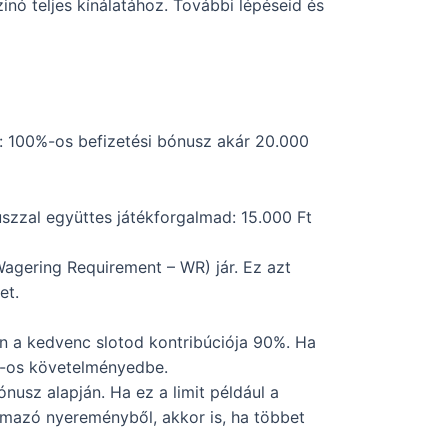
inó teljes kínálatához. További lépéseid és
t: 100%-os befizetési bónusz akár 20.000
szzal együttes játékforgalmad: 15.000 Ft
agering Requirement – WR) jár. Ez azt
et.
n a kedvenc slotod kontribúciója 90%. Ha
Ft-os követelményedbe.
usz alapján. Ha ez a limit például a
rmazó nyereményből, akkor is, ha többet