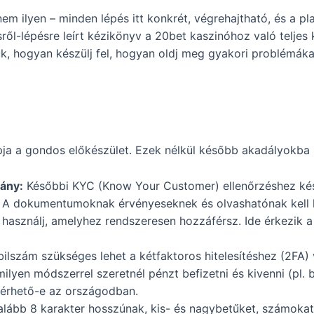
em ilyen – minden lépés itt konkrét, végrehajtható, és a p
ről-lépésre leírt kézikönyv a 20bet kaszinóhoz való teljes 
k, hogyan készülj fel, hogyan oldj meg gyakori problémáka
apja a gondos előkészület. Ezek nélkül később akadályokba
ány:
Későbbi KYC (Know Your Customer) ellenőrzéshez készí
t. A dokumentumoknak érvényeseknek és olvashatónak kell l
használj, amelyhez rendszeresen hozzáférsz. Ide érkezik a
lszám szükséges lehet a kétfaktoros hitelesítéshez (2FA)
ilyen módszerrel szeretnél pénzt befizetni és kivenni (pl. 
lérhető-e az országodban.
lább 8 karakter hosszúnak, kis- és nagybetűket, számokat é