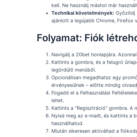
kell. Ne használj máshol már használt
Technikai követelmények:
Győződj m
ajánlott a legújabb Chrome, Firefox
Folyamat: Fiók létre
Navigálj a 20bet honlapjára. Azonnal
Kattints a gombra, és a felugró űrla
legördülő menüből.
Opcionálisan megadhatsz egy promóc
érvényesülnek – előtte mindig olvasd
Fogadd el a Felhasználási Feltételek
lehet.
Kattints a “Regisztráció” gombra. A
Nyisd meg az e-mailt, és kattints a 
használhatod.
Miután sikeresen aktiváltad a fiókoda