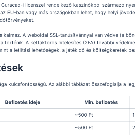
Curacao-i licenszel rendelkező kaszinókból származó nye
– az EU-ban vagy más országokban lehet, hogy helyi jövede
 adótörvényeket.
t alkalmaz. A weboldal SSL-tanúsítvánnyal van védve (a böng
va történik. A kétfaktoros hitelesítés (2FA) további védelme
int a letiltási lehetőségek, a játékidő és költségkeretek beá
tések
a kulcsfontosságú. Az alábbi táblázat összefoglalja a le
Befizetés ideje
Min. befizetés
~500 Ft
1
~500 Ft
2