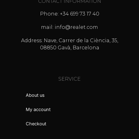
CONTACT INFORMATION
Phone: +34 699 73 17 40
mail: info@realet.com
Address: Nave, Carrer de la Ciència, 35,
08850 Gavà, Barcelona
SERVICE
About us
My account
Checkout