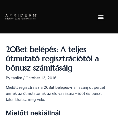
Skip
Post
to
navigation
Menu
content
20Bet belépés: A teljes
útmutató regisztrációtól a
bónusz számításáig
By
tanika
/
October 13, 2016
Mielőtt regisztrálsz a
20Bet belépés
-nál, szánj öt percet
ennek az útmutatónak az elolvasására – időt és pénzt
takaríthatsz meg vele.
Mielőtt nekiállnál