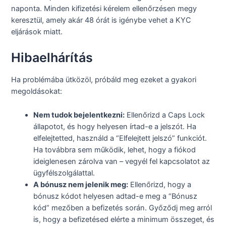
naponta. Minden kifizetési kérelem ellenőrzésen megy
keresztül, amely akár 48 órát is igénybe vehet a KYC
eljárások miatt.
Hibaelhárítás
Ha problémába ütközöl, próbáld meg ezeket a gyakori
megoldásokat:
Nem tudok bejelentkezni:
Ellenőrizd a Caps Lock
állapotot, és hogy helyesen írtad-e a jelszót. Ha
elfelejtetted, használd a “Elfelejtett jelszó” funkciót.
Ha továbbra sem működik, lehet, hogy a fiókod
ideiglenesen zárolva van – vegyél fel kapcsolatot az
ügyfélszolgálattal.
A bónusz nem jelenik meg:
Ellenőrizd, hogy a
bónusz kódot helyesen adtad-e meg a “Bónusz
kód” mezőben a befizetés során. Győződj meg arról
is, hogy a befizetésed elérte a minimum összeget, és