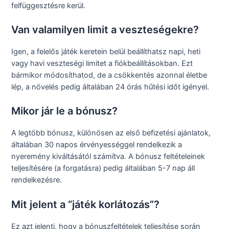
felfüggesztésre kerül.
Van valamilyen limit a veszteségekre?
Igen, a felelős játék keretein belül beállíthatsz napi, heti
vagy havi veszteségi limitet a fiókbeállításokban. Ezt
bármikor módosíthatod, de a csökkentés azonnal életbe
lép, a növelés pedig általában 24 órás hűtési időt igényel.
Mikor jár le a bónusz?
A legtöbb bónusz, különösen az első befizetési ajánlatok,
általában 30 napos érvényességgel rendelkezik a
nyeremény kiváltásától számítva. A bónusz feltételeinek
teljesítésére (a forgatásra) pedig általában 5-7 nap áll
rendelkezésre.
Mit jelent a “játék korlátozás”?
Ez azt jelenti, hogy a bónuszfeltételek teljesítése során