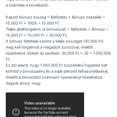
a számítás a következő:
Kapott bónusz összeg = Befizetés × Bónusz százalék =
15.000 Ft × 100% = 15.000 Ft.
Teljes játékforgalom (a bónusszal) = Befizetés + Bónusz =
15.000 Ft + 15.000 Ft = 30.000 Ft.
A bónusz feltételei szerint a teljes összeget (30.000 Ft)
meg kell forgatnod a megadott szorzóval, mielőtt
kiutalhatod. Ebben az esetben: 30.000 Ft × 35 = 1.050.000
Ft.
Ez azt jelenti, hogy 1.050.000 Ft összértékű fogadást kell
kötnöd a bónuszpénz és a saját pénzed felhasználásával,
mielőtt a bónuszból származó nyereményt kiutalhatod.
Vegyük észre, hogy