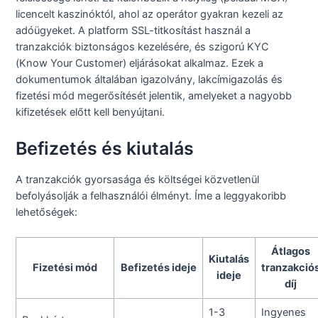
licencelt kaszinóktól, ahol az operátor gyakran kezeli az
adóügyeket. A platform SSL-titkosítást használ a
tranzakciók biztonságos kezelésére, és szigorú KYC
(Know Your Customer) eljárásokat alkalmaz. Ezek a
dokumentumok általában igazolvány, lakcímigazolás és
fizetési mód megerősítését jelentik, amelyeket a nagyobb
kifizetések előtt kell benyújtani.
Befizetés és kiutalás
A tranzakciók gyorsasága és költségei közvetlenül
befolyásolják a felhasználói élményt. Íme a leggyakoribb
lehetőségek:
Átlagos
Kiutalás
Fizetési mód
Befizetés ideje
tranzakció
ideje
díj
1-3
Ingyenes