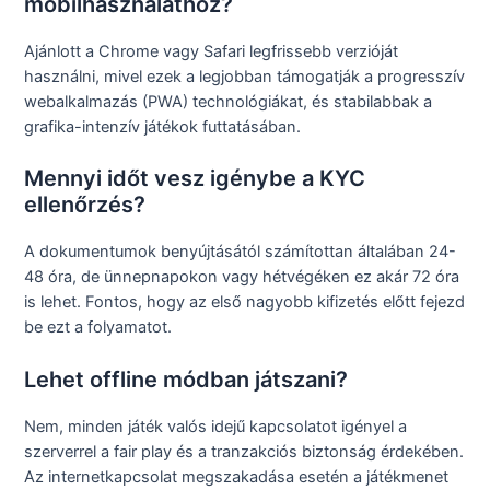
mobilhasználathoz?
Ajánlott a Chrome vagy Safari legfrissebb verzióját
használni, mivel ezek a legjobban támogatják a progresszív
webalkalmazás (PWA) technológiákat, és stabilabbak a
grafika-intenzív játékok futtatásában.
Mennyi időt vesz igénybe a KYC
ellenőrzés?
A dokumentumok benyújtásától számítottan általában 24-
48 óra, de ünnepnapokon vagy hétvégéken ez akár 72 óra
is lehet. Fontos, hogy az első nagyobb kifizetés előtt fejezd
be ezt a folyamatot.
Lehet offline módban játszani?
Nem, minden játék valós idejű kapcsolatot igényel a
szerverrel a fair play és a tranzakciós biztonság érdekében.
Az internetkapcsolat megszakadása esetén a játékmenet