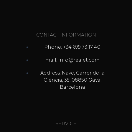
CONTACT INFORMATION
Phone: +34 699 73 17 40
mail: info@realet.com
Address: Nave, Carrer de la
Ciència, 35, 08850 Gavà,
Barcelona
SERVICE