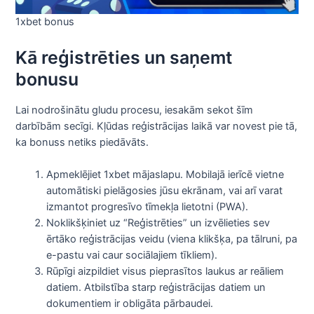
1xbet bonus
Kā reģistrēties un saņemt
bonusu
Lai nodrošinātu gludu procesu, iesakām sekot šīm
darbībām secīgi. Kļūdas reģistrācijas laikā var novest pie tā,
ka bonuss netiks piedāvāts.
Apmeklējiet 1xbet mājaslapu. Mobilajā ierīcē vietne
automātiski pielāgosies jūsu ekrānam, vai arī varat
izmantot progresīvo tīmekļa lietotni (PWA).
Noklikšķiniet uz “Reģistrēties” un izvēlieties sev
ērtāko reģistrācijas veidu (viena klikšķa, pa tālruni, pa
e-pastu vai caur sociālajiem tīkliem).
Rūpīgi aizpildiet visus pieprasītos laukus ar reāliem
datiem. Atbilstība starp reģistrācijas datiem un
dokumentiem ir obligāta pārbaudei.