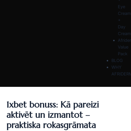
Eye
Cream
+
Day
Cream
Afride
Value
Pack
BLOG
WHY
AFRIDER
1xbet bonuss: Kā pareizi
aktivēt un izmantot –
praktiska rokasgrāmata