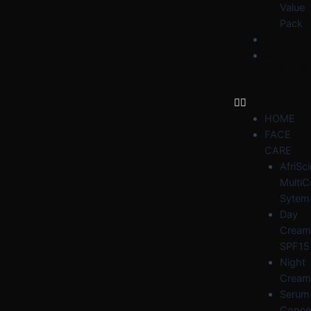
Value
Pack
BLOG
WHY
AFRIDER
HOME
FACE
CARE
AfriSc
MultiC
Sytem
Day
Cream
SPF15
Night
Cream
Serum
Conce