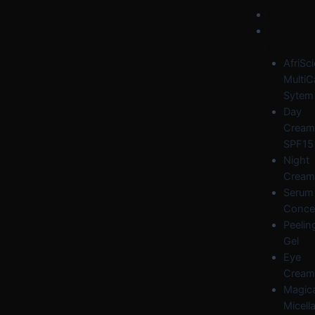
Skip
Post
Menu
HOME
to
navigation
FACE
content
CARE
AfriSc
MultiC
Sytem
Day
Cream
SPF15
Night
Cream
Serum
Conce
Peelin
Gel
Eye
Cream
Magica
Micella