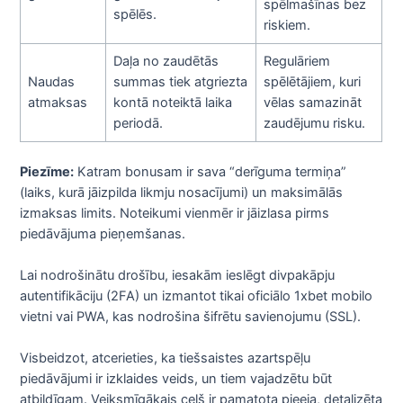
spēlmašīnas bez
spēlēs.
riskiem.
Daļa no zaudētās
Regulāriem
Naudas
summas tiek atgriezta
spēlētājiem, kuri
atmaksas
kontā noteiktā laika
vēlas samazināt
periodā.
zaudējumu risku.
Piezīme:
Katram bonusam ir sava “derīguma termiņa”
(laiks, kurā jāizpilda likmju nosacījumi) un maksimālās
izmaksas limits. Noteikumi vienmēr ir jāizlasa pirms
piedāvājuma pieņemšanas.
Lai nodrošinātu drošību, iesakām ieslēgt divpakāpju
autentifikāciju (2FA) un izmantot tikai oficiālo 1xbet mobilo
vietni vai PWA, kas nodrošina šifrētu savienojumu (SSL).
Visbeidzot, atcerieties, ka tiešsaistes azartspēļu
piedāvājumi ir izklaides veids, un tiem vajadzētu būt
atbildīgam. Veiksmīgākais ceļš ir pamatota pieeja, detalizēta