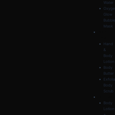
Water
Oxyge
Glow
Bubbl
Mask
BODY
CARE
Hand
&
Body
Lotion
Body
Butter
Exfolia
Body
Scrub
OFFERS
Body
Lotion
+