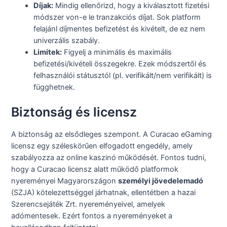
Díjak:
Mindig ellenőrizd, hogy a kiválasztott fizetési
módszer von-e le tranzakciós díjat. Sok platform
felajánl díjmentes befizetést és kivételt, de ez nem
univerzális szabály.
Limitek:
Figyelj a minimális és maximális
befizetési/kivételi összegekre. Ezek módszertől és
felhasználói státusztól (pl. verifikált/nem verifikált) is
függhetnek.
Biztonság és licensz
A biztonság az elsődleges szempont. A Curacao eGaming
licensz egy széleskörűen elfogadott engedély, amely
szabályozza az online kaszinó működését. Fontos tudni,
hogy a Curacao licensz alatt működő platformok
nyereményei Magyarországon
személyi jövedelemadó
(SZJA) kötelezettséggel járhatnak, ellentétben a hazai
Szerencsejáték Zrt. nyereményeivel, amelyek
adómentesek. Ezért fontos a nyereményeket a