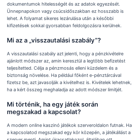
dokumentumok hitelességét és az adatok egyezését.
Ünnepnapokon vagy csúcsidőszakban ez hosszabb is
lehet. A folyamat sikeres lezárulása után a későbbi
kifizetések sokkal gyorsabban feldolgozásra kerülnek.
Mi az a „visszautalási szabály”?
A visszautalási szabály azt jelenti, hogy a pénzkivételre
ajánlott módszer az, amin keresztül a legtöbb befizetést
teljesítetted. Célja a pénzmosás elleni küzdelem és a
biztonság növelése. Ha például főként e-pénztárcával
fizetsz be, azt javasolják a kivételhez is. Kivételek lehetnek,
ha a kért összeg meghaladja az adott módszer limitjét.
Mi történik, ha egy játék során
megszakad a kapcsolat?
A modern online kaszinó játékok szerveroldalon futnak. Ha
a kapcsolatod megszakad egy kör közepén, a játékállást a
szerver menti. Amint újracsatlakozol, általában ott