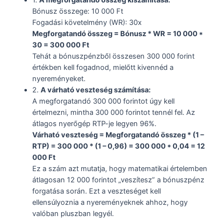
1.
A megforgatandó összeg kiszámítása:
Bónusz összege: 10 000 Ft
Fogadási követelmény (WR): 30x
Megforgatandó összeg = Bónusz * WR = 10 000 *
30 = 300 000 Ft
Tehát a bónuszpénzből összesen 300 000 forint
értékben kell fogadnod, mielőtt kivennéd a
nyereményeket.
2.
A várható veszteség számítása:
A megforgatandó 300 000 forintot úgy kell
értelmezni, mintha 300 000 forintot tennél fel. Az
átlagos nyerőgép RTP-je legyen 96%.
Várható veszteség = Megforgatandó összeg * (1 –
RTP) = 300 000 * (1 – 0,96) = 300 000 * 0,04 = 12
000 Ft
Ez a szám azt mutatja, hogy matematikai értelemben
átlagosan 12 000 forintot „veszítesz” a bónuszpénz
forgatása során. Ezt a veszteséget kell
ellensúlyoznia a nyereményeknek ahhoz, hogy
valóban pluszban legyél.