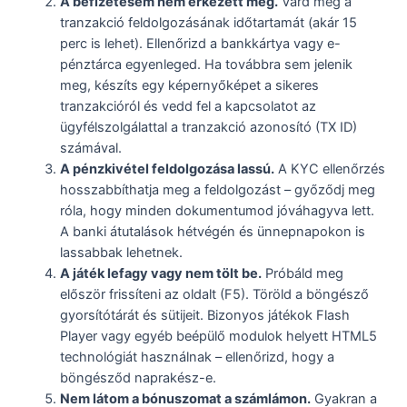
A befizetésem nem érkezett meg.
Várd meg a
tranzakció feldolgozásának időtartamát (akár 15
perc is lehet). Ellenőrizd a bankkártya vagy e-
pénztárca egyenleged. Ha továbbra sem jelenik
meg, készíts egy képernyőképet a sikeres
tranzakcióról és vedd fel a kapcsolatot az
ügyfélszolgálattal a tranzakció azonosító (TX ID)
számával.
A pénzkivétel feldolgozása lassú.
A KYC ellenőrzés
hosszabbíthatja meg a feldolgozást – győződj meg
róla, hogy minden dokumentumod jóváhagyva lett.
A banki átutalások hétvégén és ünnepnapokon is
lassabbak lehetnek.
A játék lefagy vagy nem tölt be.
Próbáld meg
először frissíteni az oldalt (F5). Töröld a böngésző
gyorsítótárát és sütijeit. Bizonyos játékok Flash
Player vagy egyéb beépülő modulok helyett HTML5
technológiát használnak – ellenőrizd, hogy a
böngésződ naprakész-e.
Nem látom a bónuszomat a számlámon.
Gyakran a