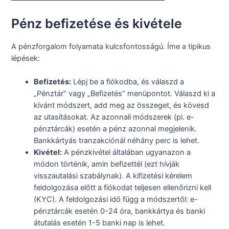
Pénz befizetése és kivétele
A pénzforgalom folyamata kulcsfontosságú. Íme a tipikus
lépések:
Befizetés:
Lépj be a fiókodba, és válaszd a
„Pénztár” vagy „Befizetés” menüpontot. Válaszd ki a
kívánt módszert, add meg az összeget, és kövesd
az utasításokat. Az azonnali módszerek (pl. e-
pénztárcák) esetén a pénz azonnal megjelenik.
Bankkártyás tranzakciónál néhány perc is lehet.
Kivétel:
A pénzkivétel általában ugyanazon a
módon történik, amin befizettél (ezt hívják
visszautalási szabálynak). A kifizetési kérelem
feldolgozása előtt a fiókodat teljesen ellenőrizni kell
(KYC). A feldolgozási idő függ a módszertől: e-
pénztárcák esetén 0-24 óra, bankkártya és banki
átutalás esetén 1-5 banki nap is lehet.