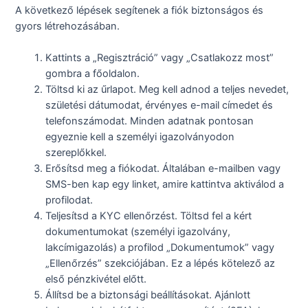
A következő lépések segítenek a fiók biztonságos és
gyors létrehozásában.
Kattints a „Regisztráció” vagy „Csatlakozz most”
gombra a főoldalon.
Töltsd ki az űrlapot. Meg kell adnod a teljes nevedet,
születési dátumodat, érvényes e-mail címedet és
telefonszámodat. Minden adatnak pontosan
egyeznie kell a személyi igazolványodon
szereplőkkel.
Erősítsd meg a fiókodat. Általában e-mailben vagy
SMS-ben kap egy linket, amire kattintva aktiválod a
profilodat.
Teljesítsd a KYC ellenőrzést. Töltsd fel a kért
dokumentumokat (személyi igazolvány,
lakcímigazolás) a profilod „Dokumentumok” vagy
„Ellenőrzés” szekciójában. Ez a lépés kötelező az
első pénzkivétel előtt.
Állítsd be a biztonsági beállításokat. Ajánlott