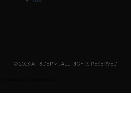
TERMS
© 2023 AFRIDERM . ALL RIGHTS RESERVED
Powered by
Saleoution.com