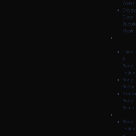
Water
Oxyge
Glow
Bubbl
Mask
BODY
CARE
Hand
&
Body
Lotion
Body
Butter
Exfolia
Body
Scrub
OFFERS
Body
Lotion
+