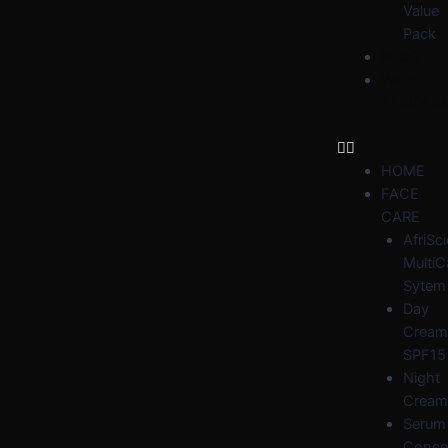
Value
Pack
BLOG
WHY
AFRIDER
HOME
FACE
CARE
AfriSc
MultiC
Sytem
Day
Cream
SPF15
Night
Cream
Serum
Conce