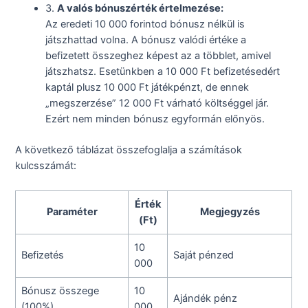
3.
A valós bónuszérték értelmezése:
Az eredeti 10 000 forintod bónusz nélkül is
játszhattad volna. A bónusz valódi értéke a
befizetett összeghez képest az a többlet, amivel
játszhatsz. Esetünkben a 10 000 Ft befizetésedért
kaptál plusz 10 000 Ft játékpénzt, de ennek
„megszerzése” 12 000 Ft várható költséggel jár.
Ezért nem minden bónusz egyformán előnyös.
A következő táblázat összefoglalja a számítások
kulcsszámát:
Érték
Paraméter
Megjegyzés
(Ft)
10
Befizetés
Saját pénzed
000
Bónusz összege
10
Ajándék pénz
(100%)
000