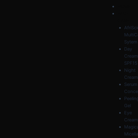
Skip
Post
Menu
HOME
to
navigation
FACE
content
CARE
AfriSc
MultiC
Sytem
Day
Cream
SPF15
Night
Cream
Serum
Conce
Peelin
Gel
Eye
Cream
Magica
Micella