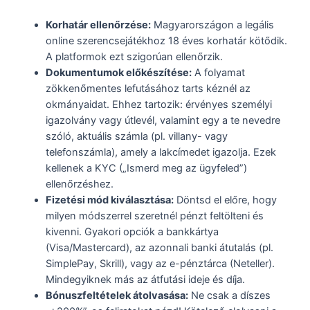
Korhatár ellenőrzése:
Magyarországon a legális
online szerencsejátékhoz 18 éves korhatár kötődik.
A platformok ezt szigorúan ellenőrzik.
Dokumentumok előkészítése:
A folyamat
zökkenőmentes lefutásához tarts kéznél az
okmányaidat. Ehhez tartozik: érvényes személyi
igazolvány vagy útlevél, valamint egy a te nevedre
szóló, aktuális számla (pl. villany- vagy
telefonszámla), amely a lakcímedet igazolja. Ezek
kellenek a KYC („Ismerd meg az ügyfeled”)
ellenőrzéshez.
Fizetési mód kiválasztása:
Döntsd el előre, hogy
milyen módszerrel szeretnél pénzt feltölteni és
kivenni. Gyakori opciók a bankkártya
(Visa/Mastercard), az azonnali banki átutalás (pl.
SimplePay, Skrill), vagy az e-pénztárca (Neteller).
Mindegyiknek más az átfutási ideje és díja.
Bónuszfeltételek átolvasása:
Ne csak a díszes