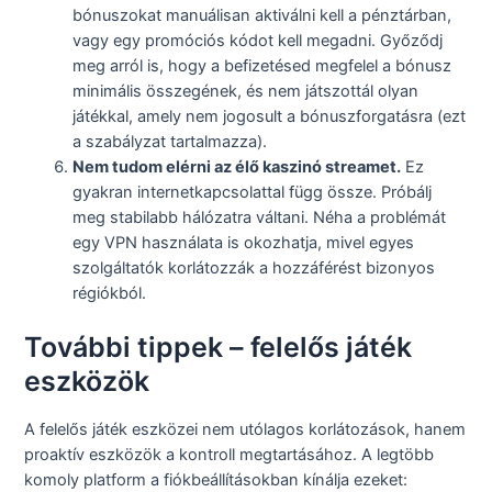
bónuszokat manuálisan aktiválni kell a pénztárban,
vagy egy promóciós kódot kell megadni. Győződj
meg arról is, hogy a befizetésed megfelel a bónusz
minimális összegének, és nem játszottál olyan
játékkal, amely nem jogosult a bónuszforgatásra (ezt
a szabályzat tartalmazza).
Nem tudom elérni az élő kaszinó streamet.
Ez
gyakran internetkapcsolattal függ össze. Próbálj
meg stabilabb hálózatra váltani. Néha a problémát
egy VPN használata is okozhatja, mivel egyes
szolgáltatók korlátozzák a hozzáférést bizonyos
régiókból.
További tippek – felelős játék
eszközök
A felelős játék eszközei nem utólagos korlátozások, hanem
proaktív eszközök a kontroll megtartásához. A legtöbb
komoly platform a fiókbeállításokban kínálja ezeket: