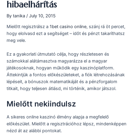
hibaelhárítás
By
tanika
/
July 10, 2015
Mielőtt regisztrálsz a
1bet casino online
, szánj rá öt percet,
hogy elolvasd ezt a segítséget – időt és pénzt takaríthatsz
meg vele.
Ez a gyakorlati útmutató célja, hogy részletesen és
számokkal alátámasztva magyarázza el a magyar
játékosoknak, hogyan működik egy kaszinóplatform.
Áttekintjük a fontos előkészületeket, a fiók létrehozásának
lépéseit, a bónuszok matematikáját és a pénzforgalom
titkait, hogy teljesen átlásd, mi történik, amikor játszol.
Mielőtt nekiindulsz
A sikeres online kaszinó élmény alapja a megfelelő
előkészület. Mielőtt a regisztrációhoz lépsz, mindenképpen
nézd át az alábbi pontokat.