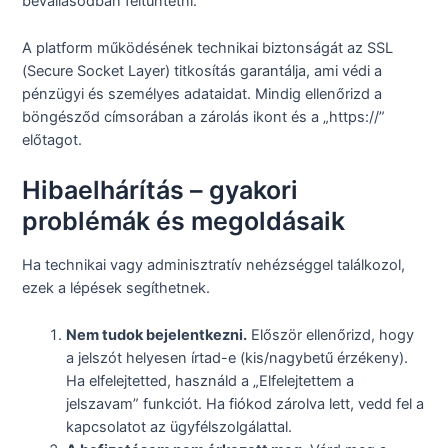
bevallásodban feltüntetni.
A platform működésének technikai biztonságát az SSL
(Secure Socket Layer) titkosítás garantálja, ami védi a
pénzügyi és személyes adataidat. Mindig ellenőrizd a
böngésződ címsorában a zárolás ikont és a „https://”
előtagot.
Hibaelhárítás – gyakori
problémák és megoldásaik
Ha technikai vagy adminisztratív nehézséggel találkozol,
ezek a lépések segíthetnek.
Nem tudok bejelentkezni.
Először ellenőrizd, hogy
a jelszót helyesen írtad-e (kis/nagybetű érzékeny).
Ha elfelejtetted, használd a „Elfelejtettem a
jelszavam” funkciót. Ha fiókod zárolva lett, vedd fel a
kapcsolatot az ügyfélszolgálattal.