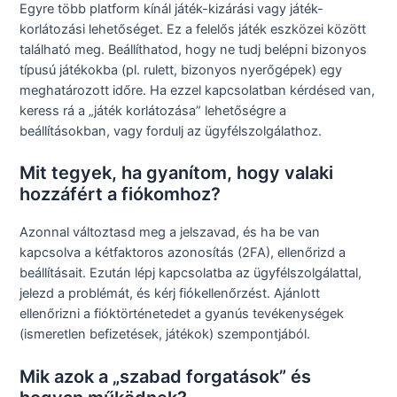
Egyre több platform kínál játék-kizárási vagy játék-
korlátozási lehetőséget. Ez a felelős játék eszközei között
található meg. Beállíthatod, hogy ne tudj belépni bizonyos
típusú játékokba (pl. rulett, bizonyos nyerőgépek) egy
meghatározott időre. Ha ezzel kapcsolatban kérdésed van,
keress rá a „játék korlátozása” lehetőségre a
beállításokban, vagy fordulj az ügyfélszolgálathoz.
Mit tegyek, ha gyanítom, hogy valaki
hozzáfért a fiókomhoz?
Azonnal változtasd meg a jelszavad, és ha be van
kapcsolva a kétfaktoros azonosítás (2FA), ellenőrizd a
beállításait. Ezután lépj kapcsolatba az ügyfélszolgálattal,
jelezd a problémát, és kérj fiókellenőrzést. Ajánlott
ellenőrizni a fióktörténetedet a gyanús tevékenységek
(ismeretlen befizetések, játékok) szempontjából.
Mik azok a „szabad forgatások” és