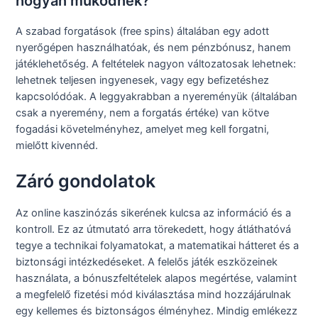
hogyan működnek?
A szabad forgatások (free spins) általában egy adott
nyerőgépen használhatóak, és nem pénzbónusz, hanem
játéklehetőség. A feltételek nagyon változatosak lehetnek:
lehetnek teljesen ingyenesek, vagy egy befizetéshez
kapcsolódóak. A leggyakrabban a nyereményük (általában
csak a nyeremény, nem a forgatás értéke) van kötve
fogadási követelményhez, amelyet meg kell forgatni,
mielőtt kivennéd.
Záró gondolatok
Az online kaszinózás sikerének kulcsa az információ és a
kontroll. Ez az útmutató arra törekedett, hogy átláthatóvá
tegye a technikai folyamatokat, a matematikai hátteret és a
biztonsági intézkedéseket. A felelős játék eszközeinek
használata, a bónuszfeltételek alapos megértése, valamint
a megfelelő fizetési mód kiválasztása mind hozzájárulnak
egy kellemes és biztonságos élményhez. Mindig emlékezz