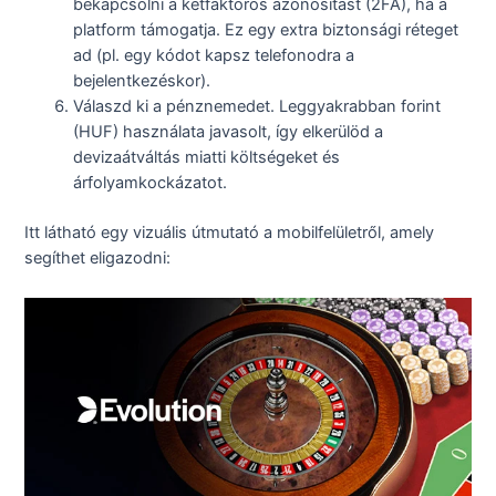
bekapcsolni a kétfaktoros azonosítást (2FA), ha a
platform támogatja. Ez egy extra biztonsági réteget
ad (pl. egy kódot kapsz telefonodra a
bejelentkezéskor).
Válaszd ki a pénznemedet. Leggyakrabban forint
(HUF) használata javasolt, így elkerülöd a
devizaátváltás miatti költségeket és
árfolyamkockázatot.
Itt látható egy vizuális útmutató a mobilfelületről, amely
segíthet eligazodni: