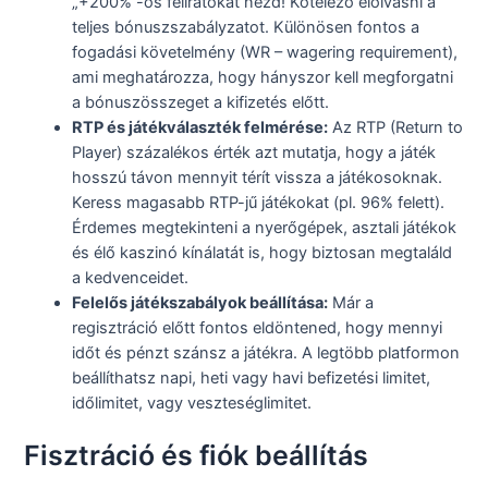
„+200%”-os feliratokat nézd! Kötelező elolvasni a
teljes bónuszszabályzatot. Különösen fontos a
fogadási követelmény (WR – wagering requirement),
ami meghatározza, hogy hányszor kell megforgatni
a bónuszösszeget a kifizetés előtt.
RTP és játékválaszték felmérése:
Az RTP (Return to
Player) százalékos érték azt mutatja, hogy a játék
hosszú távon mennyit térít vissza a játékosoknak.
Keress magasabb RTP-jű játékokat (pl. 96% felett).
Érdemes megtekinteni a nyerőgépek, asztali játékok
és élő kaszinó kínálatát is, hogy biztosan megtaláld
a kedvenceidet.
Felelős játékszabályok beállítása:
Már a
regisztráció előtt fontos eldöntened, hogy mennyi
időt és pénzt szánsz a játékra. A legtöbb platformon
beállíthatsz napi, heti vagy havi befizetési limitet,
időlimitet, vagy veszteséglimitet.
Fisztráció és fiók beállítás