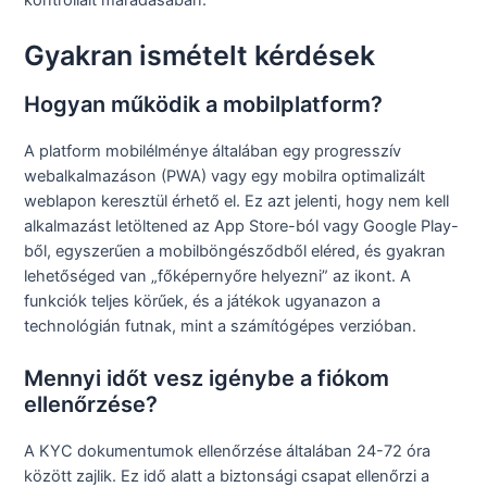
kontrollált maradásában.
Gyakran ismételt kérdések
Hogyan működik a mobilplatform?
A platform mobilélménye általában egy progresszív
webalkalmazáson (PWA) vagy egy mobilra optimalizált
weblapon keresztül érhető el. Ez azt jelenti, hogy nem kell
alkalmazást letöltened az App Store-ból vagy Google Play-
ből, egyszerűen a mobilböngésződből eléred, és gyakran
lehetőséged van „főképernyőre helyezni” az ikont. A
funkciók teljes körűek, és a játékok ugyanazon a
technológián futnak, mint a számítógépes verzióban.
Mennyi időt vesz igénybe a fiókom
ellenőrzése?
A KYC dokumentumok ellenőrzése általában 24-72 óra
között zajlik. Ez idő alatt a biztonsági csapat ellenőrzi a