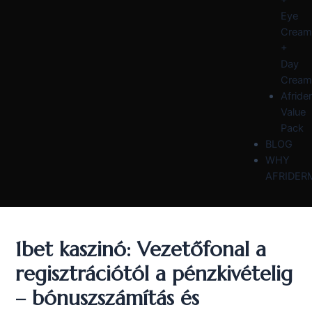
Eye
Cream
+
Day
Cream
Afride
Value
Pack
BLOG
WHY
AFRIDER
1bet kaszinó: Vezetőfonal a
regisztrációtól a pénzkivételig
– bónuszszámítás és