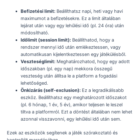
Befizetési limit:
Beállíthatsz napi, heti vagy havi
maximumot a befizetésekre. Ez a limit általában
lejárat után vagy egy lehűlési idő (pl. 24 óra) után
módosítható.
Időlimit (session limit):
Beállíthatod, hogy a
rendszer mennyi idő után emlékeztessen, vagy
automatikusan kijelentkeztessen egy játékülésből.
Veszteséglimit:
Meghatározhatod, hogy egy adott
időszakban (pl. egy nap) mekkora összegű
veszteség után állítsa le a platform a fogadási
lehetőséged.
Önkizárás (self-exclusion):
Ez a legradikálisabb
eszköz. Beállíthatsz egy meghatározott időszakot
(pl. 6 hónap, 1 év, 5 év), amikor teljesen le leszel
tiltva a platformról. Ezt a döntést általában nem lehet
azonnal visszavonni, egy lehűlési idő után sem.
Ezek az eszközök segítenek a játék szórakoztató és