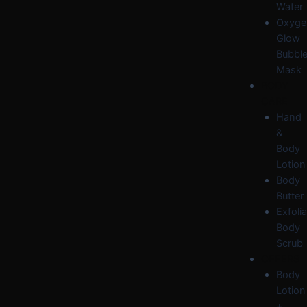
Water
Oxyge
Glow
Bubbl
Mask
BODY
CARE
Hand
&
Body
Lotion
Body
Butter
Exfolia
Body
Scrub
OFFERS
Body
Lotion
+