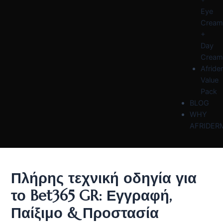
Eye
Cream
+
Day
Cream
Afride
Value
Pack
BLOG
WHY
AFRIDER
Πλήρης τεχνική οδηγία για
το Bet365 GR: Εγγραφή,
Παίξιμο & Προστασία