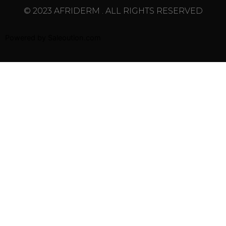
© 2023 AFRIDERM . ALL RIGHTS RESERVED
Powered by
Saleoution.com