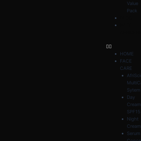
Value
Pack
BLOG
WHY
AFRIDER
HOME
FACE
CARE
AfriSc
MultiC
Sytem
Day
Cream
SPF15
Night
Cream
Serum
Conce