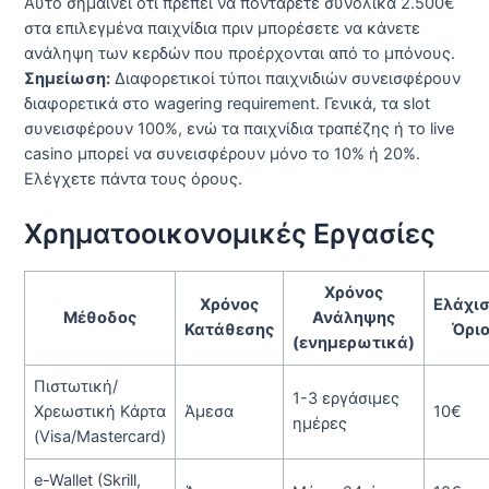
Αυτό σημαίνει ότι πρέπει να ποντάρετε συνολικά 2.500€
στα επιλεγμένα παιχνίδια πριν μπορέσετε να κάνετε
ανάληψη των κερδών που προέρχονται από το μπόνους.
Σημείωση:
Διαφορετικοί τύποι παιχνιδιών συνεισφέρουν
διαφορετικά στο wagering requirement. Γενικά, τα slot
συνεισφέρουν 100%, ενώ τα παιχνίδια τραπέζης ή το live
casino μπορεί να συνεισφέρουν μόνο το 10% ή 20%.
Ελέγχετε πάντα τους όρους.
Χρηματοοικονομικές Εργασίες
Χρόνος
Χρόνος
Ελάχι
Μέθοδος
Ανάληψης
Κατάθεσης
Όρι
(ενημερωτικά)
Πιστωτική/
1-3 εργάσιμες
Χρεωστική Κάρτα
Άμεσα
10€
ημέρες
(Visa/Mastercard)
e-Wallet (Skrill,