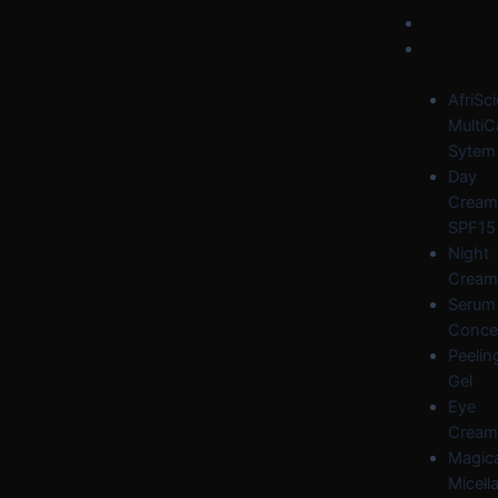
Skip
Post
Menu
HOME
to
navigation
FACE
content
CARE
AfriSc
MultiC
Sytem
Day
Cream
SPF15
Night
Cream
Serum
Conce
Peelin
Gel
Eye
Cream
Magica
Micella